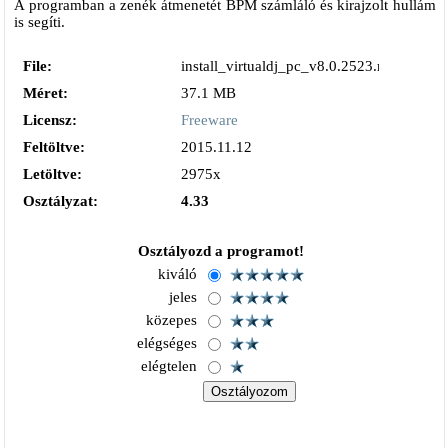
A programban a zenék átmenetét BPM számláló és kirajzolt hullám
is segíti.
File:
install_virtualdj_pc_v8.0.2523.msi
Méret:
37.1 MB
Licensz:
Freeware
Feltöltve:
2015.11.12
Letöltve:
2975x
Osztályzat:
4.33
Osztályozd a programot!
kiváló
jeles
közepes
elégséges
elégtelen