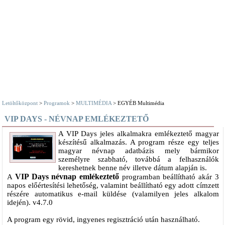
Letöltőközpont
>
Programok
>
MULTIMÉDIA
> EGYÉB Multimédia
VIP DAYS - NÉVNAP EMLÉKEZTETŐ
A VIP Days jeles alkalmakra emlékeztető magyar
készítésű alkalmazás. A program része egy teljes
magyar névnap adatbázis mely bármikor
személyre szabható, továbbá a felhasználók
kereshetnek benne név illetve dátum alapján is.
VIP Days névnap emlékeztető
A
programban beállítható akár 3
napos előértesítési lehetőség, valamint beállítható egy adott címzett
részére automatikus e-mail küldése (valamilyen jeles alkalom
idején). v4.7.0
A program egy rövid, ingyenes regisztráció után használható.