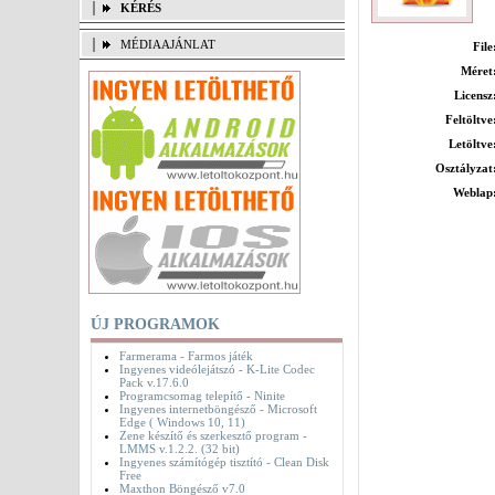
KÉRÉS
MÉDIAAJÁNLAT
File
Méret
Licensz
Feltöltve
Letöltve
Osztályzat
Weblap
ÚJ PROGRAMOK
Farmerama - Farmos játék
Ingyenes videólejátszó - K-Lite Codec
Pack v.17.6.0
Programcsomag telepítő - Ninite
Ingyenes internetböngésző - Microsoft
Edge ( Windows 10, 11)
Zene készítő és szerkesztő program -
LMMS v.1.2.2. (32 bit)
Ingyenes számítógép tisztító - Clean Disk
Free
Maxthon Böngésző v7.0