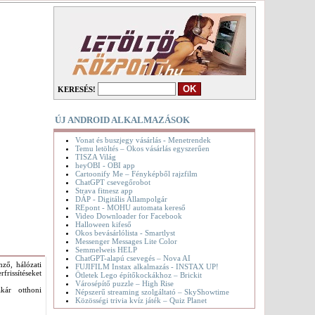
KERESÉS!
ÚJ ANDROID ALKALMAZÁSOK
Vonat és buszjegy vásárlás - Menetrendek
Temu letöltés – Okos vásárlás egyszerűen
TISZA Világ
heyOBI - OBI app
Cartoonify Me – Fényképből rajzfilm
ChatGPT csevegőrobot
Strava fitnesz app
DÁP - Digitális Állampolgár
REpont - MOHU automata kereső
Video Downloader for Facebook
Halloween kifeső
Okos bevásárlólista - Smartlyst
Messenger Messages Lite Color
Semmelweis HELP
ChatGPT-alapú csevegés – Nova AI
mző, hálózati
FUJIFILM Instax alkalmazás - INSTAX UP!
frissítéseket
Ötletek Lego építőkockákhoz – Brickit
Városépítő puzzle – High Rise
kár otthoni
Népszerű streaming szolgáltató – SkyShowtime
Közösségi trivia kvíz játék – Quiz Planet