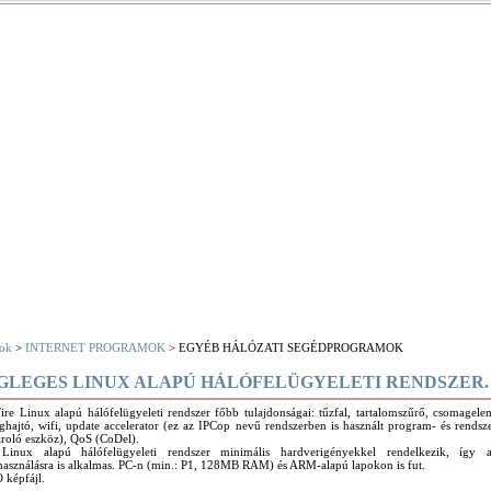
ok
>
INTERNET PROGRAMOK
> EGYÉB HÁLÓZATI SEGÉDPROGRAMOK
VÉGLEGES LINUX ALAPÚ HÁLÓFELÜGYELETI RENDSZER.
ire Linux alapú hálófelügyeleti rendszer főbb tulajdonságai: tűzfal, tartalomszűrő, csomagele
hajtó, wifi, update accelerator (ez az IPCop nevű rendszerben is használt program- és rendszer
ároló eszköz), QoS (CoDel).
Linux alapú hálófelügyeleti rendszer minimális hardverigényekkel rendelkezik, így a
használásra is alkalmas. PC-n (min.: P1, 128MB RAM) és ARM-alapú lapokon is fut.
 képfájl.