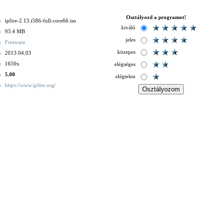
Osztályozd a programot!
:
ipfire-2.13.i586-full-core66.iso
kiváló
:
93.4 MB
jeles
:
Freeware
közepes
:
2013.04.03
:
1650x
elégséges
:
5.00
elégtelen
:
https://www.ipfire.org/