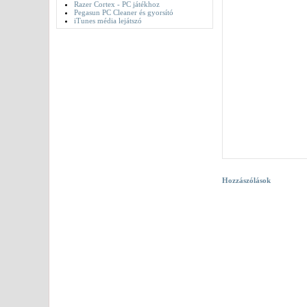
Razer Cortex - PC játékhoz
Pegasun PC Cleaner és gyorsító
iTunes média lejátszó
Hozzászólások