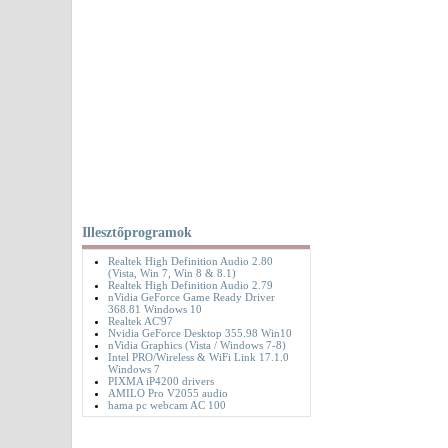
Illesztőprogramok
Realtek High Definition Audio 2.80
(Vista, Win 7, Win 8 & 8.1)
Realtek High Definition Audio 2.79
nVidia GeForce Game Ready Driver
368.81 Windows 10
Realtek AC'97
Nvidia GeForce Desktop 355.98 Win10
nVidia Graphics (Vista / Windows 7-8)
Intel PRO/Wireless & WiFi Link 17.1.0
Windows 7
PIXMA iP4200 drivers
AMILO Pro V2055 audio
hama pc webcam AC 100