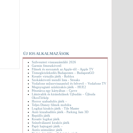
ÚJ IOS ALKALMAZÁSOK
Szilveszteri visszaszámláló 2026
Garmin fitneszkövető
Filmek és sorozatok az Apple-től – Apple TV
Tömegközlekedés Budapesten – BudapestGO
Kreatív virtuális játék - Roblox
Szokáskövető teendő lista - Streaks
Vodafone műsorvisszanéző és felvevő – Vodafone TV
Megnyugtató színkirakós játék – HUE2
Pénztárca egy kártyában – Curve
Látnivalók és kirándulások Újbudán – Újbuda
OkosTérkép
Horror szabadulós játék –
Teljes Disney filmek mobilra
Logikai kirakós játék - Tile Master
Autó kiszabadítós játék - Parking Jam 3D
Repülős játék
Kreatív logikai játék
Színelválasztó kirakós játék
Papír hajtogató játék –
Autós szimulátor játék