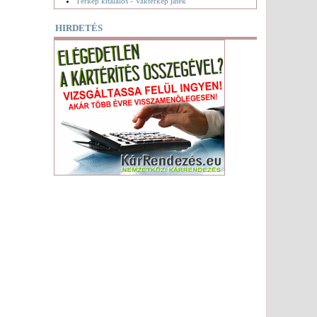
Térkép kitalálós - Vaktérkép játék
HIRDETÉS