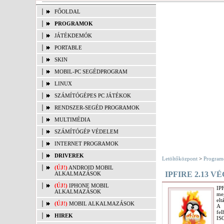
FŐOLDAL
PROGRAMOK
JÁTÉKDEMÓK
PORTABLE
SKIN
MOBIL-PC SEGÉDPROGRAM
LINUX
SZÁMÍTÓGÉPES PC JÁTÉKOK
RENDSZER-SEGÉD PROGRAMOK
MULTIMÉDIA
SZÁMÍTÓGÉP VÉDELEM
INTERNET PROGRAMOK
DRIVEREK
Letöltőközpont
>
Program
(ÚJ!)
ANDROID MOBIL
IPFIRE 2.13 
ALKALMAZÁSOK
(ÚJ!)
IPHONE MOBIL
IPF
ALKALMAZÁSOK
meg
elt
(ÚJ!)
MOBIL ALKALMAZÁSOK
A 
fel
HIREK
ISO