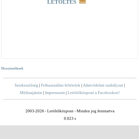
LETÖLTÉS
Hozzászólások
Szerkesztőség
|
Felhasználási feltételek
|
Adatvédelmi szabályzat
|
Médiaajánlat
|
Impresszum
|
Letöltőközpont a Facebookon!
2003-2026 - Letöltőközpont - Minden jog fenntartva
0.023 s