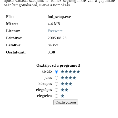
típusú vadászt szedjünk le. Ehhez segítségünkre van a gépünkbe
beépített golyószóró, illetve a bombázás.
File:
fod_setup.exe
Méret:
4.4 MB
Licensz:
Freeware
Feltöltve:
2005.08.23
Letöltve:
8435x
Osztályzat:
3.30
Osztályozd a programot!
kiváló
jeles
közepes
elégséges
elégtelen