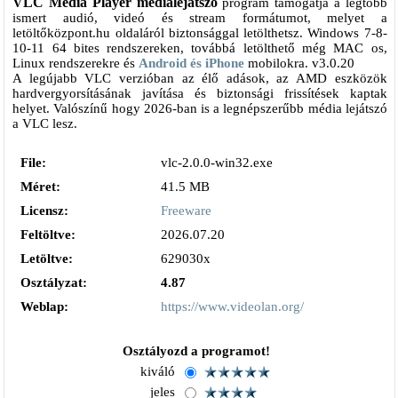
VLC Media Player médialejátszó
program támogatja a legtöbb
ismert audió, videó és stream formátumot, melyet a
letöltőközpont.hu oldaláról biztonsággal letölthetsz. Windows 7-8-
10-11 64 bites rendszereken, továbbá letölthető még MAC os,
Linux rendszerekre és
Android és iPhone
mobilokra. v3.0.20
A legújabb VLC verzióban az élő adások, az AMD eszközök
hardvergyorsításának javítása és biztonsági frissítések kaptak
helyet. Valószínű hogy 2026-ban is a legnépszerűbb média lejátszó
a VLC lesz.
File:
vlc-2.0.0-win32.exe
Méret:
41.5 MB
Licensz:
Freeware
Feltöltve:
2026.07.20
Letöltve:
629030x
Osztályzat:
4.87
Weblap:
https://www.videolan.org/
Osztályozd a programot!
kiváló
jeles