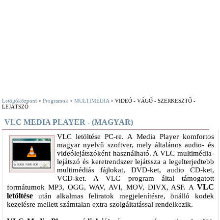
Letöltőközpont
>
Programok
>
MULTIMÉDIA
> VIDEÓ - VÁGÓ - SZERKESZTŐ -
LEJÁTSZÓ
VLC MEDIA PLAYER - (MAGYAR)
VLC letöltése PC-re. A Media Player komfortos
magyar nyelvű szoftver, mely általános audio- és
videólejátszóként használható. A VLC multimédia-
lejátszó és keretrendszer lejátssza a legelterjedtebb
multimédiás fájlokat, DVD-ket, audio CD-ket,
VCD-ket. A VLC program által támogatott
VLC
formátumok MP3, OGG, WAV, AVI, MOV, DIVX, ASF. A
letöltése
után alkalmas feliratok megjelenítésre, önálló kodek
kezelésre mellett számtalan extra szolgáltatással rendelkezik.