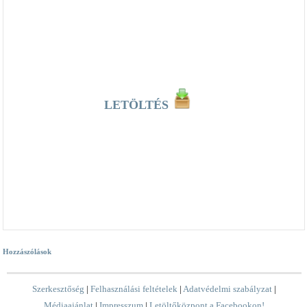
LETÖLTÉS
Hozzászólások
Szerkesztőség
|
Felhasználási feltételek
|
Adatvédelmi szabályzat
|
Médiaajánlat
|
Impresszum
|
Letöltőközpont a Facebookon!