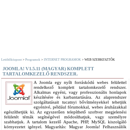
Letöltőközpont
>
Programok
>
INTERNET PROGRAMOK
> WEB SZERKESZTŐK
JOOMLA! V1.5.11 (MAGYAR) KOMPLETT
TARTALOMKEZELŐ RENDSZER.
A Joomla egy nyílt forráskódú webes felülettel
rendelkező komplett tartalomkezelő rendszer.
Alkalmas egyéni, vagy professzionális honlapok
készítésére és karbantartására. Az alaprendszer
szolgáltatásait tucatnyi bővítményekkel tehetjük
egyénivé, például fórumokkal, webes áruházakkal
egészíthetjük ki. Az egyszerűen telepíthető szoftver megjelenési
felületét témák segítségével módosíthatjuk, vagy személyre
szabhatjuk. A tartalom kezelő Apache, PHP, MySQL kiszolgáló
környezetet igényel. Magyarítás: Magyar Joomla! Felhasználók