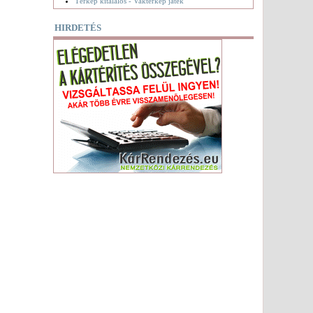
Térkép kitalálós - Vaktérkép játék
HIRDETÉS