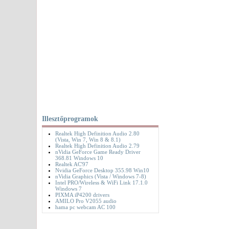
Illesztőprogramok
Realtek High Definition Audio 2.80
(Vista, Win 7, Win 8 & 8.1)
Realtek High Definition Audio 2.79
nVidia GeForce Game Ready Driver
368.81 Windows 10
Realtek AC'97
Nvidia GeForce Desktop 355.98 Win10
nVidia Graphics (Vista / Windows 7-8)
Intel PRO/Wireless & WiFi Link 17.1.0
Windows 7
PIXMA iP4200 drivers
AMILO Pro V2055 audio
hama pc webcam AC 100