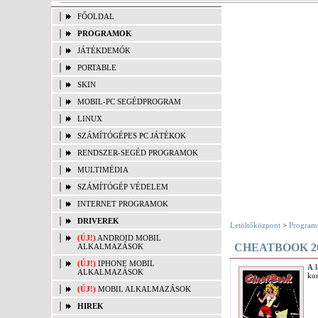
FŐOLDAL
PROGRAMOK
JÁTÉKDEMÓK
PORTABLE
SKIN
MOBIL-PC SEGÉDPROGRAM
LINUX
SZÁMÍTÓGÉPES PC JÁTÉKOK
RENDSZER-SEGÉD PROGRAMOK
MULTIMÉDIA
SZÁMÍTÓGÉP VÉDELEM
INTERNET PROGRAMOK
DRIVEREK
Letöltőközpont
>
Program
(ÚJ!)
ANDROID MOBIL
CHEATBOOK 20
ALKALMAZÁSOK
(ÚJ!)
IPHONE MOBIL
A l
ALKALMAZÁSOK
kon
(ÚJ!)
MOBIL ALKALMAZÁSOK
HIREK