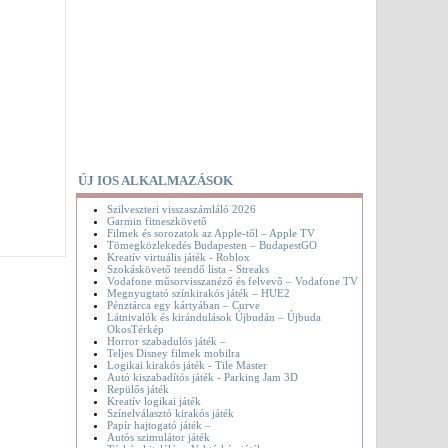
ÚJ IOS ALKALMAZÁSOK
Szilveszteri visszaszámláló 2026
Garmin fitneszkövető
Filmek és sorozatok az Apple-től – Apple TV
Tömegközlekedés Budapesten – BudapestGO
Kreatív virtuális játék - Roblox
Szokáskövető teendő lista - Streaks
Vodafone műsorvisszanéző és felvevő – Vodafone TV
Megnyugtató színkirakós játék – HUE2
Pénztárca egy kártyában – Curve
Látnivalók és kirándulások Újbudán – Újbuda
OkosTérkép
Horror szabadulós játék –
Teljes Disney filmek mobilra
Logikai kirakós játék - Tile Master
Autó kiszabadítós játék - Parking Jam 3D
Repülős játék
Kreatív logikai játék
Színelválasztó kirakós játék
Papír hajtogató játék –
Autós szimulátor játék