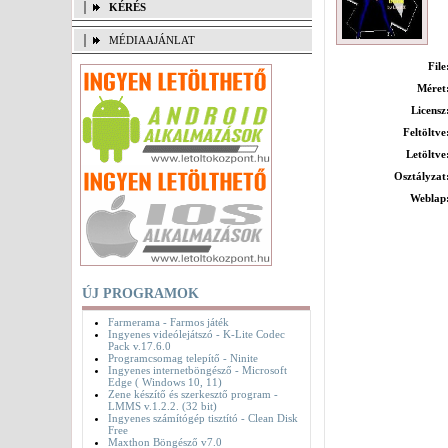
KÉRÉS
MÉDIAAJÁNLAT
File
Méret
Licensz
Feltöltve
Letöltve
Osztályzat
Weblap
ÚJ PROGRAMOK
Farmerama - Farmos játék
Ingyenes videólejátszó - K-Lite Codec
Pack v.17.6.0
Programcsomag telepítő - Ninite
Ingyenes internetböngésző - Microsoft
Edge ( Windows 10, 11)
Zene készítő és szerkesztő program -
LMMS v.1.2.2. (32 bit)
Ingyenes számítógép tisztító - Clean Disk
Free
Maxthon Böngésző v7.0