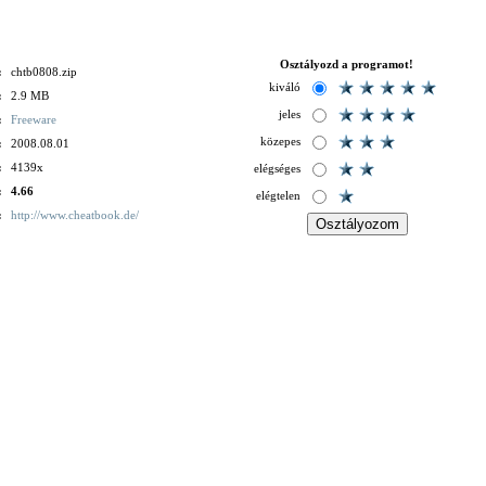
Osztályozd a programot!
:
chtb0808.zip
kiváló
:
2.9 MB
jeles
:
Freeware
közepes
:
2008.08.01
:
4139x
elégséges
:
4.66
elégtelen
:
http://www.cheatbook.de/