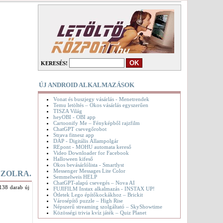
KERESÉS!
ÚJ ANDROID ALKALMAZÁSOK
Vonat és buszjegy vásárlás - Menetrendek
Temu letöltés – Okos vásárlás egyszerűen
TISZA Világ
heyOBI - OBI app
Cartoonify Me – Fényképből rajzfilm
ChatGPT csevegőrobot
Strava fitnesz app
DÁP - Digitális Állampolgár
REpont - MOHU automata kereső
Video Downloader for Facebook
Halloween kifeső
Okos bevásárlólista - Smartlyst
Messenger Messages Lite Color
NZOLRA.
Semmelweis HELP
ChatGPT-alapú csevegés – Nova AI
 138 darab új
FUJIFILM Instax alkalmazás - INSTAX UP!
Ötletek Lego építőkockákhoz – Brickit
Városépítő puzzle – High Rise
Népszerű streaming szolgáltató – SkyShowtime
Közösségi trivia kvíz játék – Quiz Planet