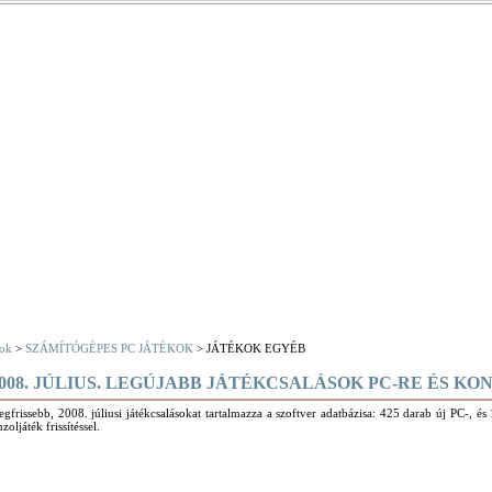
ok
>
SZÁMÍTÓGÉPES PC JÁTÉKOK
> JÁTÉKOK EGYÉB
08. JÚLIUS. LEGÚJABB JÁTÉKCSALÁSOK PC-RE ÉS KO
egfrissebb, 2008. júliusi játékcsalásokat tartalmazza a szoftver adatbázisa: 425 darab új PC-, és
zoljáték frissítéssel.