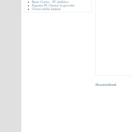
Razer Cortex - PC játékhoz
Pegasun PC Cleaner és gyorsító
iTunes média lejátszó
Hozzászólások