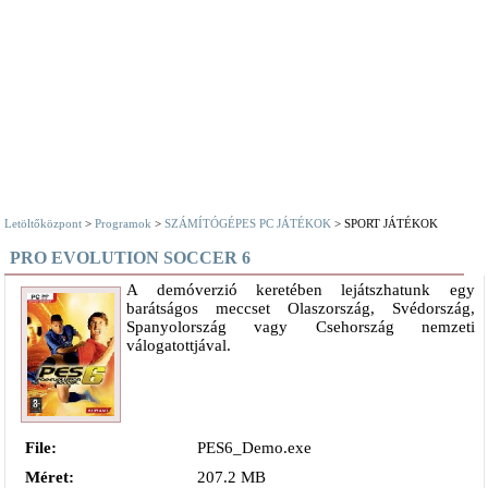
Letöltőközpont
>
Programok
>
SZÁMÍTÓGÉPES PC JÁTÉKOK
> SPORT JÁTÉKOK
PRO EVOLUTION SOCCER 6
A demóverzió keretében lejátszhatunk egy
barátságos meccset Olaszország, Svédország,
Spanyolország vagy Csehország nemzeti
válogatottjával.
File:
PES6_Demo.exe
Méret:
207.2 MB