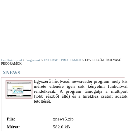
Letöltőközpont
>
Programok
>
INTERNET PROGRAMOK
> LEVELEZŐ-HÍROLVASÓ
PROGRAMOK
XNEWS
Egyszerű hírolvasó, newsreader program, mely kis
mérete ellenére igen sok kényelmi funkcióval
rendelkezik. A program támogatja a multipart
(több részből álló) és a hírekhez csatolt adatok
letöltését.
File:
xnews5.zip
Méret:
582.0 kB