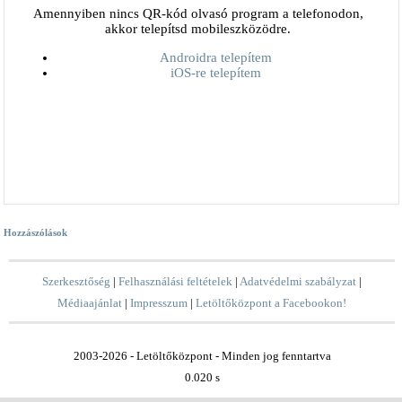
Amennyiben nincs QR-kód olvasó program a telefonodon,
akkor telepítsd mobileszközödre.
Androidra telepítem
iOS-re telepítem
Hozzászólások
Szerkesztőség
|
Felhasználási feltételek
|
Adatvédelmi szabályzat
|
Médiaajánlat
|
Impresszum
|
Letöltőközpont a Facebookon!
2003-2026 - Letöltőközpont - Minden jog fenntartva
0.020 s