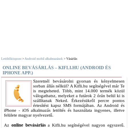
Letöltőközpont
>
Android mobil alkalmazások
> Vásárlás
ONLINE BEVÁSÁRLÁS – KIFLI.HU (ANDROID ÉS
IPHONE APP.)
Szeretnél bevásárolni gyorsan és kényelmesen
sorban állás nélkül? A Kifli.hu segítségével már Te
is megteheted. Több, mint 14.000 termék közül
válogathatsz, melyeket a futárok 2 órán belül ki is
szállítanak Neked. Érkezésükről percre pontos
értesítést kapsz SMS formájában. Az Android és
iPhone - iOS alkalmazás letöltés és használata ingyenes, illetve
felülete magyar nyelvezetű.
online bevásárlás
Az
a Kifli.hu segítségével nagyon egyszerű.