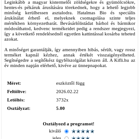
Leginkább a magyar kistermelői zöldségekre és gyümölcsökre,
hentes-és pékáruk árusítására törekednek, hogy a lehető legjobb
minőség kerülhessen asztalodra. Hatalmas Bio és speciális
árukínálat érhető el, melyeknek csomagolása szinte teljes
mértékben környezetbarát. Bevásárlólistádat bárhol és bármikor
módosíthatod, kedvenc termékeidet pedig a rendszer megjegyezi,
így a követkető rendelésednél egyetlen kattintással kosárba teheted
azokat.
A minőséget garantálják, így amennyiben hibás, sérült, vagy rossz
terméket kapnál kézhez, annak értékét visszaigényelheted.
Segítségedre a segítőkész ügyfélszolgálat készen áll. A Kifli.hu az
év minden napján elérhető, kivéve az ünnepnapokat.
Méret:
eszköztől függ
Feltöltve:
2026.02.22
Letöltés:
3732x
Osztályzat:
5.00
Osztályozd a programot!
kiváló
jeles