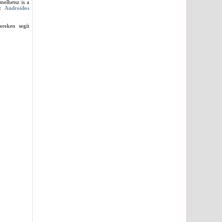
melhetsz is a
az
Androidos
reken segít