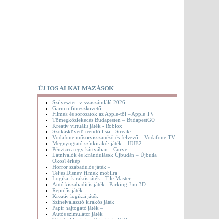
ÚJ IOS ALKALMAZÁSOK
Szilveszteri visszaszámláló 2026
Garmin fitneszkövető
Filmek és sorozatok az Apple-től – Apple TV
Tömegközlekedés Budapesten – BudapestGO
Kreatív virtuális játék - Roblox
Szokáskövető teendő lista - Streaks
Vodafone műsorvisszanéző és felvevő – Vodafone TV
Megnyugtató színkirakós játék – HUE2
Pénztárca egy kártyában – Curve
Látnivalók és kirándulások Újbudán – Újbuda
OkosTérkép
Horror szabadulós játék –
Teljes Disney filmek mobilra
Logikai kirakós játék - Tile Master
Autó kiszabadítós játék - Parking Jam 3D
Repülős játék
Kreatív logikai játék
Színelválasztó kirakós játék
Papír hajtogató játék –
Autós szimulátor játék