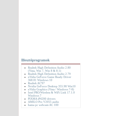
Illesztőprogramok
Realtek High Definition Audio 2.80
(Vista, Win 7, Win 8 & 8.1)
Realtek High Definition Audio 2.79
nVidia GeForce Game Ready Driver
368.81 Windows 10
Realtek AC'97
Nvidia GeForce Desktop 355.98 Win10
nVidia Graphics (Vista / Windows 7-8)
Intel PRO/Wireless & WiFi Link 17.1.0
Windows 7
PIXMA iP4200 drivers
AMILO Pro V2055 audio
hama pc webcam AC 100