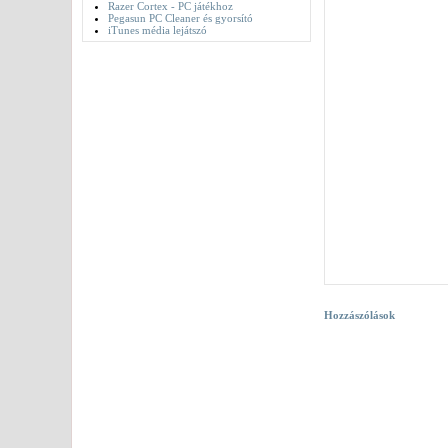
Razer Cortex - PC játékhoz
Pegasun PC Cleaner és gyorsító
iTunes média lejátszó
Hozzászólások