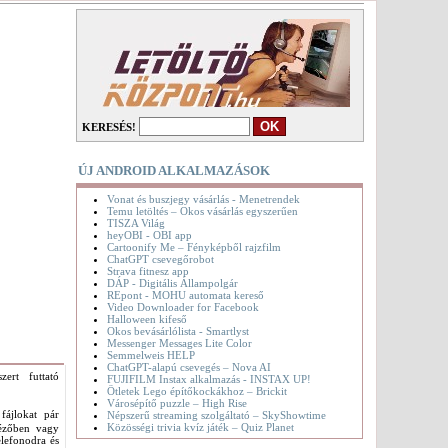
KERESÉS!
ÚJ ANDROID ALKALMAZÁSOK
Vonat és buszjegy vásárlás - Menetrendek
Temu letöltés – Okos vásárlás egyszerűen
TISZA Világ
heyOBI - OBI app
Cartoonify Me – Fényképből rajzfilm
ChatGPT csevegőrobot
Strava fitnesz app
DÁP - Digitális Állampolgár
REpont - MOHU automata kereső
Video Downloader for Facebook
Halloween kifeső
Okos bevásárlólista - Smartlyst
Messenger Messages Lite Color
Semmelweis HELP
ChatGPT-alapú csevegés – Nova AI
ert futtató
FUJIFILM Instax alkalmazás - INSTAX UP!
Ötletek Lego építőkockákhoz – Brickit
Városépítő puzzle – High Rise
fájlokat pár
Népszerű streaming szolgáltató – SkyShowtime
Közösségi trivia kvíz játék – Quiz Planet
tézőben vagy
elefonodra és