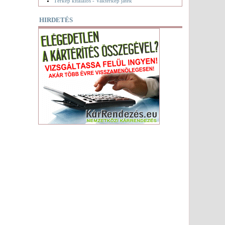
Térkép kitalálós - Vaktérkép játék
HIRDETÉS