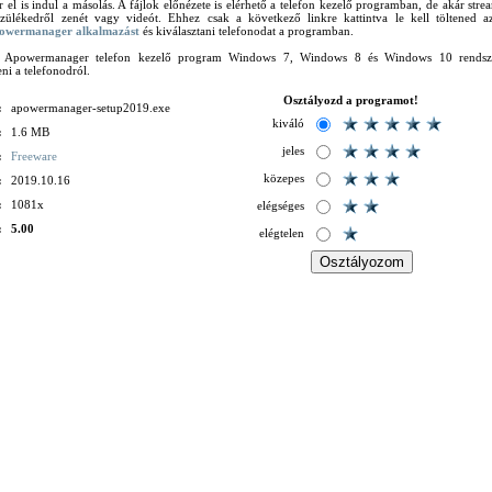
 el is indul a másolás. A fájlok előnézete is elérhető a telefon kezelő programban, de akár strea
szülékedről zenét vagy videót. Ehhez csak a következő linkre kattintva le kell töltened 
owermanager alkalmazást
és kiválasztani telefonodat a programban.
 Apowermanager telefon kezelő program Windows 7, Windows 8 és Windows 10 rendsze
eni a telefonodról.
Osztályozd a programot!
:
apowermanager-setup2019.exe
kiváló
:
1.6 MB
jeles
:
Freeware
közepes
:
2019.10.16
:
1081x
elégséges
:
5.00
elégtelen