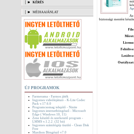
már
KÉRÉS
ké
Ap
MÉDIAAJÁNLAT
Az
biztonsági mentést készít
File
Méret
Licensz
Feltöltve
Letöltve
Osztályzat
ÚJ PROGRAMOK
Farmerama - Farmos játék
Ingyenes videólejátszó - K-Lite Codec
Pack v.17.6.0
Programcsomag telepítő - Ninite
Ingyenes internetböngésző - Microsoft
Edge ( Windows 10, 11)
Zene készítő és szerkesztő program -
LMMS v.1.2.2. (32 bit)
Ingyenes számítógép tisztító - Clean Disk
Free
Maxthon Böngésző v7.0