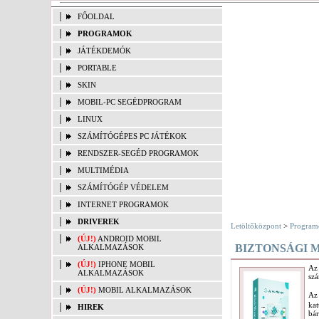
FŐOLDAL
PROGRAMOK
JÁTÉKDEMÓK
PORTABLE
SKIN
MOBIL-PC SEGÉDPROGRAM
LINUX
SZÁMÍTÓGÉPES PC JÁTÉKOK
RENDSZER-SEGÉD PROGRAMOK
MULTIMÉDIA
SZÁMÍTÓGÉP VÉDELEM
INTERNET PROGRAMOK
DRIVEREK
Letöltőközpont
>
Program
(ÚJ!)
ANDROID MOBIL
BIZTONSÁGI 
ALKALMAZÁSOK
(ÚJ!)
IPHONE MOBIL
Az
ALKALMAZÁSOK
szá
(ÚJ!)
MOBIL ALKALMAZÁSOK
Az
ka
HIREK
bár