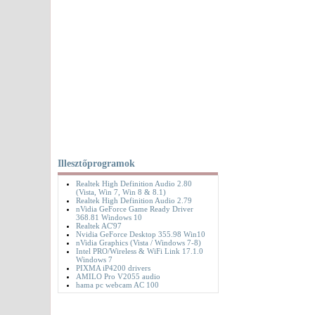
Illesztőprogramok
Realtek High Definition Audio 2.80
(Vista, Win 7, Win 8 & 8.1)
Realtek High Definition Audio 2.79
nVidia GeForce Game Ready Driver
368.81 Windows 10
Realtek AC'97
Nvidia GeForce Desktop 355.98 Win10
nVidia Graphics (Vista / Windows 7-8)
Intel PRO/Wireless & WiFi Link 17.1.0
Windows 7
PIXMA iP4200 drivers
AMILO Pro V2055 audio
hama pc webcam AC 100