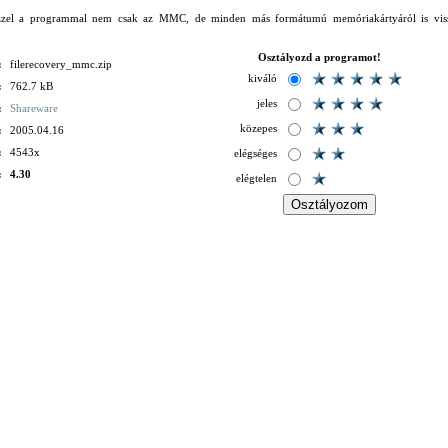
el a programmal nem csak az MMC, de minden más formátumú memóriakártyáról is vissza
Osztályozd a programot!
:
filerecovery_mmc.zip
kiváló
:
762.7 kB
jeles
:
Shareware
közepes
:
2005.04.16
:
4543x
elégséges
:
4.30
elégtelen