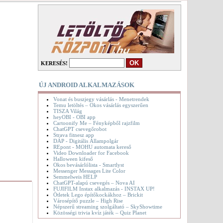
KERESÉS!
ÚJ ANDROID ALKALMAZÁSOK
Vonat és buszjegy vásárlás - Menetrendek
Temu letöltés – Okos vásárlás egyszerűen
TISZA Világ
heyOBI - OBI app
Cartoonify Me – Fényképből rajzfilm
ChatGPT csevegőrobot
Strava fitnesz app
DÁP - Digitális Állampolgár
REpont - MOHU automata kereső
Video Downloader for Facebook
Halloween kifeső
Okos bevásárlólista - Smartlyst
Messenger Messages Lite Color
Semmelweis HELP
ChatGPT-alapú csevegés – Nova AI
FUJIFILM Instax alkalmazás - INSTAX UP!
Ötletek Lego építőkockákhoz – Brickit
Városépítő puzzle – High Rise
Népszerű streaming szolgáltató – SkyShowtime
Közösségi trivia kvíz játék – Quiz Planet