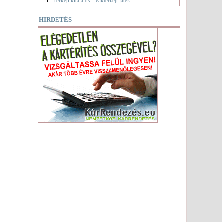
Térkép kitalálós - Vaktérkép játék
HIRDETÉS