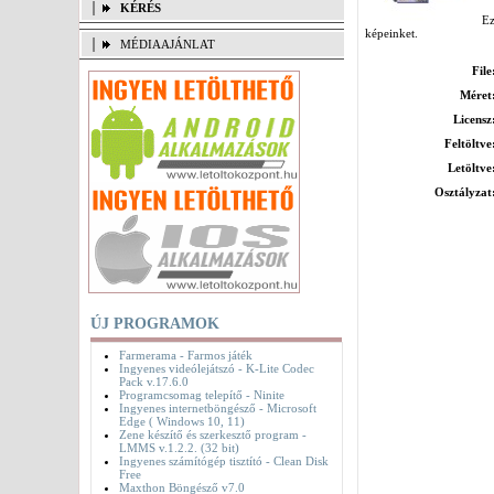
KÉRÉS
Ezz
képeinket.
MÉDIAAJÁNLAT
File
Méret
Licensz
Feltöltve
Letöltve
Osztályzat
ÚJ PROGRAMOK
Farmerama - Farmos játék
Ingyenes videólejátszó - K-Lite Codec
Pack v.17.6.0
Programcsomag telepítő - Ninite
Ingyenes internetböngésző - Microsoft
Edge ( Windows 10, 11)
Zene készítő és szerkesztő program -
LMMS v.1.2.2. (32 bit)
Ingyenes számítógép tisztító - Clean Disk
Free
Maxthon Böngésző v7.0