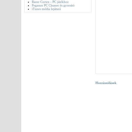
Razer Cortex - PC játékhoz
Pegasun PC Cleaner és gyorsító
iTunes média lejátszó
Hozzászólások