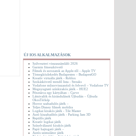
ÚJ IOS ALKALMAZÁSOK
Szilveszteri visszaszámláló 2026
Garmin fitneszkövető
Filmek és sorozatok az Apple-től – Apple TV
Tömegközlekedés Budapesten – BudapestGO
Kreatív virtuális játék - Roblox
Szokáskövető teendő lista - Streaks
Vodafone műsorvisszanéző és felvevő – Vodafone TV
Megnyugtató színkirakós játék – HUE2
Pénztárca egy kártyában – Curve
Látnivalók és kirándulások Újbudán – Újbuda
OkosTérkép
Horror szabadulós játék –
Teljes Disney filmek mobilra
Logikai kirakós játék - Tile Master
Autó kiszabadítós játék - Parking Jam 3D
Repülős játék
Kreatív logikai játék
Színelválasztó kirakós játék
Papír hajtogató játék –
Autós szimulátor játék