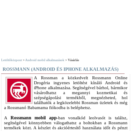
Letöltőközpont
>
Android mobil alkalmazások
> Vásárlás
ROSSMANN (ANDROID ÉS IPHONE ALKALMAZÁS)
A Rossman a közkedvelt Rossmann Online
Drogéria ingyenes letöltést kínáló Android és
iPhone alkalmazása. Segítségével bárhol, bármikor
vásárolhatsz a megannyi kozmetikai és
szépségápolási termékből, megnézheted, hol
találhatók a legközelebbi Rossman üzletek és még
a Rossmanó Babamama fiókodba is beléphetsz.
Rossmann mobil app
A
-ban vonalkód leolvasót is találsz,
segítségével könnyebben válogathatsz a boltokban a Rossmann
termékek közt. A készlet és akcióértesítő használata időt és pénzt