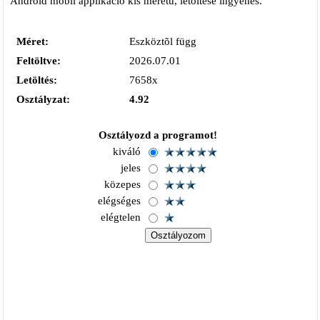
Android mobil applikáció kis méretű, letöltése ingyenes.
Méret:
Eszköztõl függ
Feltöltve:
2026.07.01
Letöltés:
7658x
Osztályzat:
4.92
Osztályozd a programot!
kiváló
jeles
közepes
elégséges
elégtelen