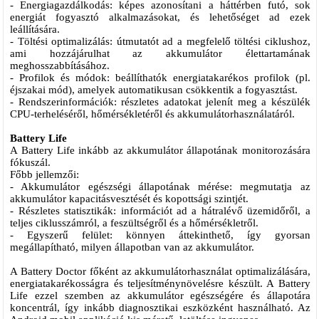
- Energiagazdálkodás: képes azonosítani a háttérben futó, sok
energiát fogyasztó alkalmazásokat, és lehetőséget ad ezek
leállítására.
- Töltési optimalizálás: útmutatót ad a megfelelő töltési ciklushoz,
ami hozzájárulhat az akkumulátor élettartamának
meghosszabbításához.
- Profilok és módok: beállíthatók energiatakarékos profilok (pl.
éjszakai mód), amelyek automatikusan csökkentik a fogyasztást.
- Rendszerinformációk: részletes adatokat jelenít meg a készülék
CPU-terheléséről, hőmérsékletéről és akkumulátorhasználatáról.
Battery Life
A Battery Life inkább az akkumulátor állapotának monitorozására
fókuszál.
Főbb jellemzői:
- Akkumulátor egészségi állapotának mérése: megmutatja az
akkumulátor kapacitásvesztését és kopottsági szintjét.
- Részletes statisztikák: információt ad a hátralévő üzemidőről, a
teljes ciklusszámról, a feszültségről és a hőmérsékletről.
- Egyszerű felület: könnyen áttekinthető, így gyorsan
megállapítható, milyen állapotban van az akkumulátor.
A Battery Doctor főként az akkumulátorhasználat optimalizálására,
energiatakarékosságra és teljesítménynövelésre készült. A Battery
Life ezzel szemben az akkumulátor egészségére és állapotára
koncentrál, így inkább diagnosztikai eszközként használható. Az