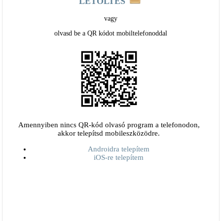
LETÖLTÉS
vagy
olvasd be a QR kódot mobiltelefonoddal
Amennyiben nincs QR-kód olvasó program a telefonodon,
akkor telepítsd mobileszközödre.
Androidra telepítem
iOS-re telepítem