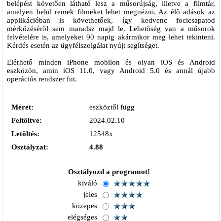
belépést követően látható lesz a műsorújság, illetve a filmtár,
amelyen belül remek filmeket lehet megnézni. Az élő adások az
applikációban is követhetőek, így kedvenc focicsapatod
mérkőzéséről sem maradsz majd le. Lehetőség van a műsorok
felvételére is, amelyeket 90 napig akármikor meg lehet tekinteni.
Kérdés esetén az ügyfélszolgálat nyújt segítséget.
Elérhető minden iPhone mobilon és olyan iOS és Android
eszközön, amin iOS 11.0, vagy Android 5.0 és annál újabb
operációs rendszer fut.
Méret:
eszköztől függ
Feltöltve:
2024.02.10
Letöltés:
12548x
Osztályzat:
4.88
Osztályozd a programot!
kiváló
jeles
közepes
elégséges