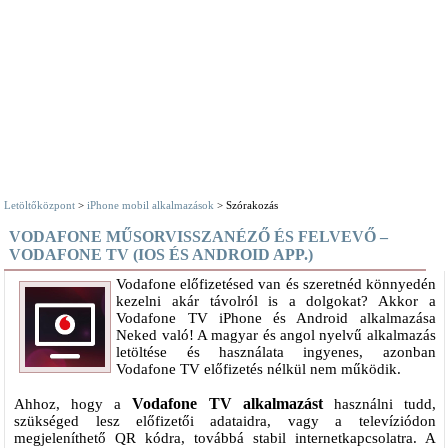
Letöltőközpont
>
iPhone mobil alkalmazások
> Szórakozás
VODAFONE MŰSORVISSZANÉZŐ ÉS FELVEVŐ –
VODAFONE TV (IOS ÉS ANDROID APP.)
Vodafone előfizetésed van és szeretnéd könnyedén
kezelni akár távolról is a dolgokat? Akkor a
Vodafone TV iPhone és Android alkalmazása
Neked való! A magyar és angol nyelvű alkalmazás
letöltése és használata ingyenes, azonban
Vodafone TV előfizetés nélkül nem működik.
Vodafone TV alkalmazást
Ahhoz, hogy a
használni tudd,
szükséged lesz előfizetői adataidra, vagy a televíziódon
megjeleníthető QR kódra, továbbá stabil internetkapcsolatra. A