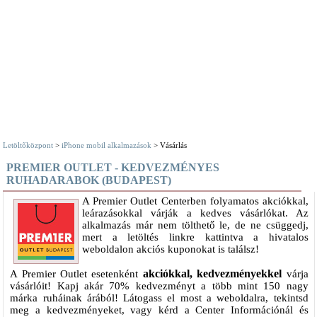
Letöltőközpont
>
iPhone mobil alkalmazások
> Vásárlás
PREMIER OUTLET - KEDVEZMÉNYES
RUHADARABOK (BUDAPEST)
​A Premier Outlet Centerben folyamatos akciókkal,
leárazásokkal várják a kedves vásárlókat. Az
alkalmazás már nem tölthető le, de ne csüggedj,
mert a letöltés linkre kattintva a hivatalos
weboldalon akciós kuponokat is találsz!
akciókkal, kedvezményekkel
A Premier Outlet esetenként
várja
vásárlóit! Kapj akár 70% kedvezményt a több mint 150 nagy
márka ruháinak árából! Látogass el most a weboldalra, tekintsd
meg a kedvezményeket, vagy kérd a Center Információnál és