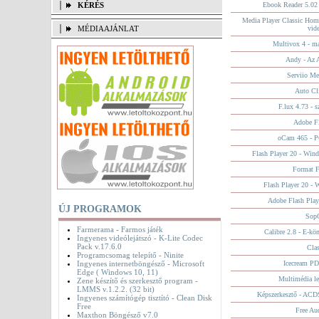
KÉRÉS
Ebook Reader 5.02 
Media Player Classic Hom
MÉDIAAJÁNLAT
vide
Multivox 4 - ma
Andy - Az 
Serviio Me
Auto Cl
F.lux 4.73 - 
Adobe Fl
oCam 465 - P
Flash Player 20 - Wind
Format F
Flash Player 20 - 
Adobe Flash Playe
ÚJ PROGRAMOK
SopC
Farmerama - Farmos játék
Calibre 2.8 - E-kö
Ingyenes videólejátszó - K-Lite Codec
Pack v.17.6.0
Clas
Programcsomag telepítő - Ninite
Ingyenes internetböngésző - Microsoft
Icecream PD
Edge ( Windows 10, 11)
Multimédia lej
Zene készítő és szerkesztő program -
LMMS v.1.2.2. (32 bit)
Képszerkesztő - ACD
Ingyenes számítógép tisztító - Clean Disk
Free
Free Au
Maxthon Böngésző v7.0