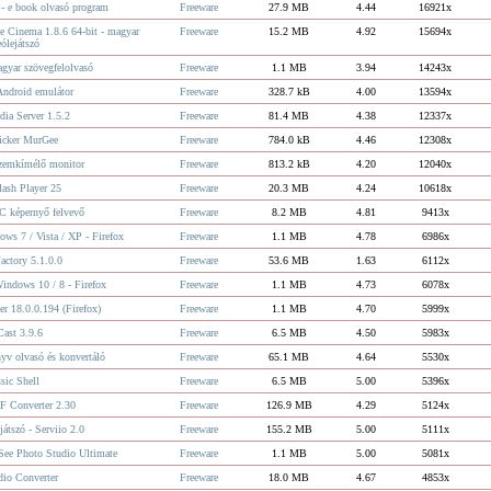
- e book olvasó program
Freeware
27.9 MB
4.44
16921x
e Cinema 1.8.6 64-bit - magyar
Freeware
15.2 MB
4.92
15694x
ólejátszó
gyar szövegfelolvasó
Freeware
1.1 MB
3.94
14243x
Android emulátor
Freeware
328.7 kB
4.00
13594x
dia Server 1.5.2
Freeware
81.4 MB
4.38
12337x
icker MurGee
Freeware
784.0 kB
4.46
12308x
szemkímélő monitor
Freeware
813.2 kB
4.20
12040x
ash Player 25
Freeware
20.3 MB
4.24
10618x
C képernyő felvevő
Freeware
8.2 MB
4.81
9413x
ows 7 / Vista / XP - Firefox
Freeware
1.1 MB
4.78
6986x
actory 5.1.0.0
Freeware
53.6 MB
1.63
6112x
Windows 10 / 8 - Firefox
Freeware
1.1 MB
4.73
6078x
r 18.0.0.194 (Firefox)
Freeware
1.1 MB
4.70
5999x
ast 3.9.6
Freeware
6.5 MB
4.50
5983x
nyv olvasó és konvertáló
Freeware
65.1 MB
4.64
5530x
sic Shell
Freeware
6.5 MB
5.00
5396x
F Converter 2.30
Freeware
126.9 MB
4.29
5124x
átszó - Serviio 2.0
Freeware
155.2 MB
5.00
5111x
See Photo Studio Ultimate
Freeware
1.1 MB
5.00
5081x
dio Converter
Freeware
18.0 MB
4.67
4853x