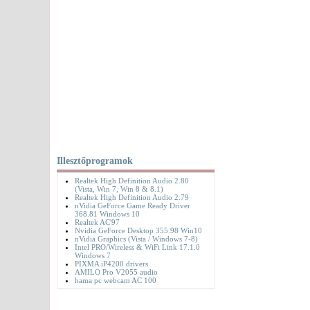
Illesztőprogramok
Realtek High Definition Audio 2.80
(Vista, Win 7, Win 8 & 8.1)
Realtek High Definition Audio 2.79
nVidia GeForce Game Ready Driver
368.81 Windows 10
Realtek AC'97
Nvidia GeForce Desktop 355.98 Win10
nVidia Graphics (Vista / Windows 7-8)
Intel PRO/Wireless & WiFi Link 17.1.0
Windows 7
PIXMA iP4200 drivers
AMILO Pro V2055 audio
hama pc webcam AC 100