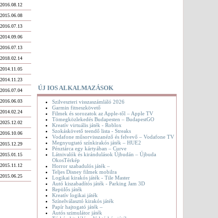
2016.08.12
2015.06.08
2016.07.13
2014.09.06
2016.07.13
2018.02.14
2014.11.05
2014.11.23
ÚJ IOS ALKALMAZÁSOK
2016.07.04
2016.06.03
Szilveszteri visszaszámláló 2026
Garmin fitneszkövető
2014.02.24
Filmek és sorozatok az Apple-től – Apple TV
Tömegközlekedés Budapesten – BudapestGO
2025.12.02
Kreatív virtuális játék - Roblox
Szokáskövető teendő lista - Streaks
2016.10.06
Vodafone műsorvisszanéző és felvevő – Vodafone TV
Megnyugtató színkirakós játék – HUE2
2015.12.29
Pénztárca egy kártyában – Curve
Látnivalók és kirándulások Újbudán – Újbuda
2015.01.15
OkosTérkép
2015.11.12
Horror szabadulós játék –
Teljes Disney filmek mobilra
2015.06.25
Logikai kirakós játék - Tile Master
Autó kiszabadítós játék - Parking Jam 3D
Repülős játék
Kreatív logikai játék
Színelválasztó kirakós játék
Papír hajtogató játék –
Autós szimulátor játék