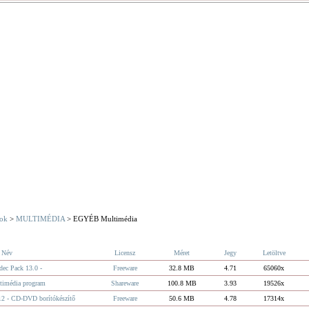
ok
>
MULTIMÉDIA
> EGYÉB Multimédia
Név
Licensz
Méret
Jegy
Letöltve
dec Pack 13.0 -
Freeware
32.8 MB
4.71
65060x
timédia program
Shareware
100.8 MB
3.93
19526x
12 - CD-DVD borítókészítő
Freeware
50.6 MB
4.78
17314x