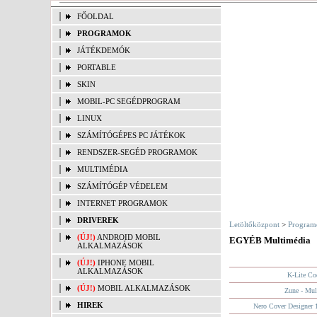
FŐOLDAL
PROGRAMOK
JÁTÉKDEMÓK
PORTABLE
SKIN
MOBIL-PC SEGÉDPROGRAM
LINUX
SZÁMÍTÓGÉPES PC JÁTÉKOK
RENDSZER-SEGÉD PROGRAMOK
MULTIMÉDIA
SZÁMÍTÓGÉP VÉDELEM
INTERNET PROGRAMOK
DRIVEREK
Letöltőközpont
>
Program
(ÚJ!)
ANDROID MOBIL
EGYÉB Multimédia
ALKALMAZÁSOK
(ÚJ!)
IPHONE MOBIL
ALKALMAZÁSOK
K-Lite Co
(ÚJ!)
MOBIL ALKALMAZÁSOK
Zune - Mul
HIREK
Nero Cover Designer 