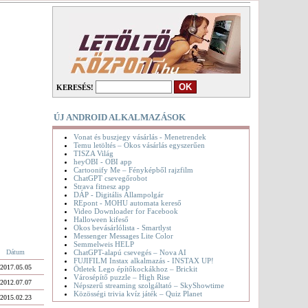
KERESÉS!
ÚJ ANDROID ALKALMAZÁSOK
Vonat és buszjegy vásárlás - Menetrendek
Temu letöltés – Okos vásárlás egyszerűen
TISZA Világ
heyOBI - OBI app
Cartoonify Me – Fényképből rajzfilm
ChatGPT csevegőrobot
Strava fitnesz app
DÁP - Digitális Állampolgár
REpont - MOHU automata kereső
Video Downloader for Facebook
Halloween kifeső
Okos bevásárlólista - Smartlyst
Messenger Messages Lite Color
Semmelweis HELP
ChatGPT-alapú csevegés – Nova AI
Dátum
FUJIFILM Instax alkalmazás - INSTAX UP!
2017.05.05
Ötletek Lego építőkockákhoz – Brickit
Városépítő puzzle – High Rise
2012.07.07
Népszerű streaming szolgáltató – SkyShowtime
Közösségi trivia kvíz játék – Quiz Planet
2015.02.23