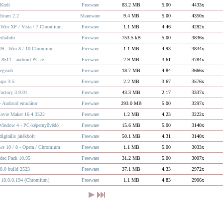
Kodi
Freeware
83.2 MB
5.00
4433x
dicam 2.2
Shareware
9.4 MB
5.00
4350x
- Win XP / Vista / 7 Chromium
Freeware
1.1 MB
4.46
4282x
diaInfo
Freeware
753.5 kB
5.00
3836x
209 - Win 8 / 10 Chromium
Freeware
1.1 MB
4.93
3834x
8511 - android PC-re
Freeware
2.9 MB
3.61
3784x
egisub
Freeware
18.7 MB
4.84
3666x
aps 3.5
Freeware
2.2 MB
3.67
3576x
actory 3.9.01
Freeware
43.3 MB
2.17
3337x
 Android emulátor
Freeware
293.0 MB
5.00
3297x
ovie Maker 16.4.3522
Freeware
1.2 MB
4.23
3222x
YoWindow 4 - PC-képernyővédő
Freeware
15.6 MB
5.00
3140x
igitális játékbolt
Freeware
50.1 MB
4.31
3140x
ws 10 / 8 - Opera / Chromium
Freeware
1.1 MB
5.00
3033x
dec Pack 10.95
Freeware
31.2 MB
5.00
3007x
 8.0 build 2523
Freeware
37.1 MB
4.33
2972x
r 18.0.0.194 (Chromium)
Freeware
1.1 MB
4.83
2906x