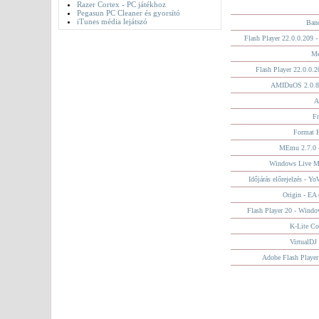
Razer Cortex - PC játékhoz
Pegasun PC Cleaner és gyorsító
iTunes média lejátszó
Ban
Flash Player 22.0.0.209 
Me
Flash Player 22.0.0.
AMIDuOS 2.0.8.
A
Fr
Format F
MEmu 2.7.0 -
Windows Live M
Időjárás előrejelzés - 
Origin - EA d
Flash Player 20 - Windo
K-Lite Co
VirtualDJ
Adobe Flash Playe