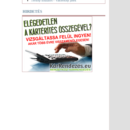
Térkép kitalálós - Vaktérkép játék
HIRDETÉS