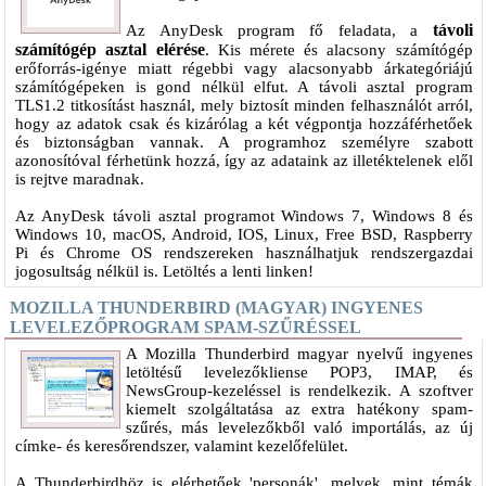
távoli
Az AnyDesk program fő feladata, a
számítógép asztal elérése
. Kis mérete és alacsony számítógép
erőforrás-igénye miatt régebbi vagy alacsonyabb árkategóriájú
számítógépeken is gond nélkül elfut. A távoli asztal program
TLS1.2 titkosítást használ, mely biztosít minden felhasználót arról,
hogy az adatok csak és kizárólag a két végpontja hozzáférhetőek
és biztonságban vannak. A programhoz személyre szabott
azonosítóval férhetünk hozzá, így az adataink az illetéktelenek elől
is rejtve maradnak.
Az AnyDesk távoli asztal programot Windows 7, Windows 8 és
Windows 10, macOS, Android, IOS, Linux, Free BSD, Raspberry
Pi és Chrome OS rendszereken használhatjuk rendszergazdai
jogosultság nélkül is. Letöltés a lenti linken!
MOZILLA THUNDERBIRD (MAGYAR) INGYENES
LEVELEZŐPROGRAM SPAM-SZŰRÉSSEL
A Mozilla Thunderbird magyar nyelvű ingyenes
letöltésű levelezőkliense POP3, IMAP, és
NewsGroup-kezeléssel is rendelkezik. A szoftver
kiemelt szolgáltatása az extra hatékony spam-
szűrés, más levelezőkből való importálás, az új
címke- és keresőrendszer, valamint kezelőfelület.
A Thunderbirdhöz is elérhetőek 'personák', melyek, mint témák