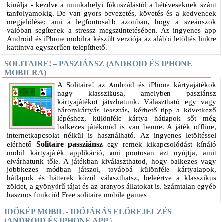
kínálja - kezdve a munkahelyi fókuszálástól a hétéveseknek szánt
tanfolyamokig. De van gyors bevezetés, követés és a kedvencek
megjelölése; ami a legfontosabb azonban, hogy a szeánszok
valóban segítenek a stressz megszüntetésében. Az ingyenes app
Android és iPhone mobilra készült verziója az alábbi letöltés linkre
kattintva egyszerűen telepíthető.
SOLITAIRE! – PASZIÁNSZ (ANDROID ÉS IPHONE
MOBILRA)
A Solitaire! az Android és iPhone kártyajátékok
nagy klasszikusa, amelyben pasziánsz
kártyajátékot játszhatunk. Választható egy vagy
háromkártyás leosztás, kérhető tipp a következő
lépéshez, különféle kártya hátlapok sőt még
balkezes játékmód is van benne. A játék offline,
internetkapcsolat nélkül is használható. Az ingyenes letöltéssel
Solitaire passziánsz
elérhető
egy remek kikapcsolódást kínáló
mobil kártyajáték applikáció, ami pontosan azt nyújtja, amit
elvárhatunk tőle. A játékban kiválaszthatod, hogy balkezes vagy
jobbkezes módban játszol, továbbá különféle kártyalapok,
hátlapok és hátterek közül választhatsz, beleértve a klasszikus
zöldet, a gyönyörű tájat és az aranyos állatokat is. Számtalan egyéb
hasznos funkció! Free solitaire mobile games
IDŐKÉP MOBIL - IDŐJÁRÁS ELŐREJELZÉS
(ANDROID ÉS IPHONE APP.)