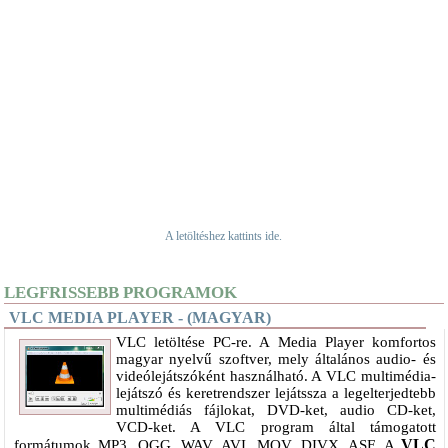
A letöltéshez kattints ide.
LEGFRISSEBB PROGRAMOK
VLC MEDIA PLAYER - (MAGYAR)
VLC letöltése PC-re. A Media Player komfortos
magyar nyelvű szoftver, mely általános audio- és
videólejátszóként használható. A VLC multimédia-
lejátszó és keretrendszer lejátssza a legelterjedtebb
multimédiás fájlokat, DVD-ket, audio CD-ket,
VCD-ket. A VLC program által támogatott
VLC
formátumok MP3, OGG, WAV, AVI, MOV, DIVX, ASF. A