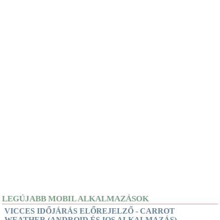
LEGÚJABB MOBIL ALKALMAZÁSOK
VICCES IDŐJÁRÁS ELŐREJELZŐ - CARROT
WEATHER (ANDROID ÉS IOS ALKALMAZÁS)