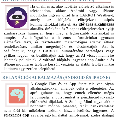
Ha unalmas az alap időjárás előrejelző alkalmazás
telefonodon, akkor Android vagy iPhone
mobilodra ingyen töltsd le a CARROT Weather-t,
amely az időjárás előrejelzést csípős
időjárás alkalmazás
kommentárokkal látja el. Az
aktuális, óránkénti és 7 napos előrejelzéseket nyújt
szarkasztikus humorral, hogy még a legrosszabb kilátásokat is
tompítsa. Az infógrafika a hasznos információkat gyorsan
elérhetővé teszi, és részletesebb meteorológiai adatok állnak
rendelkezésre, amikor megérintjük és elcsúsztatjuk. Azt is
beállíthatjuk, hogy a CARROT humorérzéke barátságos vagy
gyilkos legyen, és beállíthatjuk azt, hogy az AI viccei mennyire
lehetnek politikaiak. A várható időjárás ingyenes app Android és
iPhone mobilra és tabletre készült verziója az alábbi letöltés linkre
kattintva egyszerűen telepíthető.
RELAXÁCIÓS ALKALMAZÁS (ANDROID ÉS IPHONE)
A Google Play és az App Store tele van olyan
alkalmazásokkal, amelyek célja a pihentetés. Az
apró gubanc az, hogy ennek ellenére mégis
felpumpálja a pulzusunkat a pénztárca-lyukasztó
előfizetési díjakkal. A Smiling Mind ugyanakkor
nonprofit módon pihentet, tehát bankszámlánk
nem ürül ki, miközben lazítunk, hiszen letöltése ingyenes. A
relaxációs app
zavarba ejtő kínálattal tanfolyamok széles skáláját