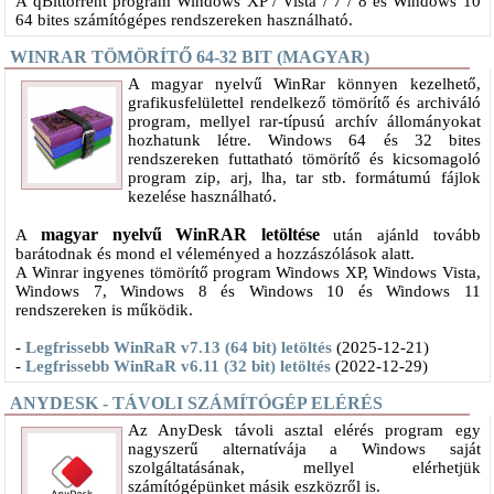
A qBittorrent program Windows XP / Vista / 7 / 8 és Windows 10
64 bites számítógépes rendszereken használható.
WINRAR TÖMÖRÍTŐ 64-32 BIT (MAGYAR)
A magyar nyelvű WinRar könnyen kezelhető,
grafikusfelülettel rendelkező tömörítő és archiváló
program, mellyel rar-típusú archív állományokat
hozhatunk létre. Windows 64 és 32 bites
rendszereken futtatható tömörítő és kicsomagoló
program zip, arj, lha, tar stb. formátumú fájlok
kezelése használható.
magyar nyelvű WinRAR letöltése
A
után ajánld tovább
barátodnak és mond el véleményed a hozzászólások alatt.
A Winrar ingyenes tömörítő program Windows XP, Windows Vista,
Windows 7, Windows 8 és Windows 10 és Windows 11
rendszereken is működik.
-
Legfrissebb WinRaR v7.13 (64 bit) letöltés
(2025-12-21)
-
Legfrissebb WinRaR v6.11 (32 bit) letöltés
(2022-12-29)
ANYDESK - TÁVOLI SZÁMÍTÓGÉP ELÉRÉS
​Az AnyDesk távoli asztal elérés program egy
nagyszerű alternatívája a Windows saját
szolgáltatásának, mellyel elérhetjük
számítógépünket másik eszközről is.