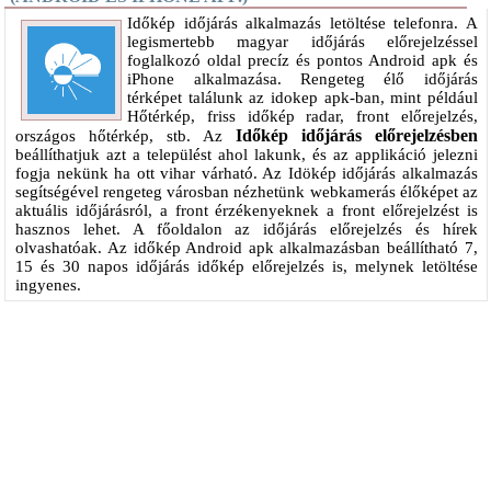
Időkép időjárás alkalmazás letöltése telefonra. A
legismertebb magyar időjárás előrejelzéssel
foglalkozó oldal precíz és pontos Android apk és
iPhone alkalmazása. Rengeteg élő időjárás
térképet találunk az idokep apk-ban, mint például
Hőtérkép, friss időkép radar, front előrejelzés,
Időkép időjárás előrejelzésben
országos hőtérkép, stb. Az
beállíthatjuk azt a települést ahol lakunk, és az applikáció jelezni
fogja nekünk ha ott vihar várható. Az Idökép időjárás alkalmazás
segítségével rengeteg városban nézhetünk webkamerás élőképet az
aktuális időjárásról, a front érzékenyeknek a front előrejelzést is
hasznos lehet. A főoldalon az időjárás előrejelzés és hírek
olvashatóak. Az időkép Android apk alkalmazásban beállítható 7,
15 és 30 napos időjárás időkép előrejelzés is, melynek letöltése
ingyenes.