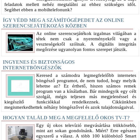
feladatok mellett nehéz megtalálni az ehhez szükséges időt.
Segíthet ebben a mobiltelefonunk?
ÍGY VÉDD MEG A SZÁMÍTÓGÉPEDET AZ ONLINE
SZERENCSEJÁTÉKOZÁS KÖZBEN
Az online szerencsejátékok izgalmas világában a
tétek nem csak a nyereményekről vagy a
veszteségekről szólnak. A digitális integritás
megőrzése ugyanolyan fontos szerepet játszik.
INGYENES ÉS BIZTONSÁGOS
INTERNETBÖNGÉSZŐK
Keresed a számodra legmegfelelőbb internetes
böngésző programot, de nem tudod, hogy melyik
lehetne az? Ez érthető, hiszen számos remek
program van a kínálatban. Bár mindegyik egy célt
szolgál, mégis teljesen más megjelenéssel és
kiegészítő funkciókkal rendelkeznek. Cikkünkben
megismerkedhettek néhány böngészővel és azok tulajdonságaival.
HOGYAN TALÁLD MEG A MEGFELELŐ OKOS TV-T?
Egy új okos televízió megvásárlása trükkösebb,
mint azt sokan gondolnánk. Miért? Erre egészen
egyszerű a válasz. A több 100 különböző Smart