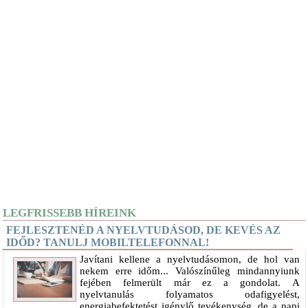
LEGFRISSEBB HÍREINK
FEJLESZTENÉD A NYELVTUDÁSOD, DE KEVÉS AZ
IDŐD? TANULJ MOBILTELEFONNAL!
Javítani kellene a nyelvtudásomon, de hol van
nekem erre időm... Valószínűleg mindannyiunk
fejében felmerült már ez a gondolat. A
nyelvtanulás folyamatos odafigyelést,
energiabefektetést igénylő tevékenység, de a napi