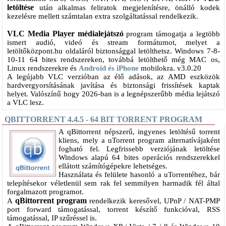
letöltése
után alkalmas feliratok megjelenítésre, önálló kodek
kezelésre mellett számtalan extra szolgáltatással rendelkezik.
VLC Media Player médialejátszó
program támogatja a legtöbb
ismert audió, videó és stream formátumot, melyet a
letöltőközpont.hu oldaláról biztonsággal letölthetsz. Windows 7-8-
10-11 64 bites rendszereken, továbbá letölthető még MAC os,
Linux rendszerekre és
Android és iPhone
mobilokra. v3.0.20
A legújabb VLC verzióban az élő adások, az AMD eszközök
hardvergyorsításának javítása és biztonsági frissítések kaptak
helyet. Valószínű hogy 2026-ban is a legnépszerűbb média lejátszó
a VLC lesz.
QBITTORRENT 4.4.5 - 64 BIT TORRENT PROGRAM
A qBittorrent népszerű, ingyenes letöltésű torrent
kliens, mely a uTorrent program alternatívájaként
fogható fel. Legfrissebb verziójának letöltése
Windows alapú 64 bites operációs rendszerekkel
ellátott számítógépekre lehetséges.
Használata és felülete hasonló a uTorrentéhez, bár
telepítésekor véletlenül sem rak fel semmilyen harmadik fél által
forgalmazott programot.
qBittorrent program
A
rendelkezik keresővel, UPnP / NAT-PMP
port forward támogatással, torrent készítő funkcióval, RSS
támogatással, IP szűréssel is.