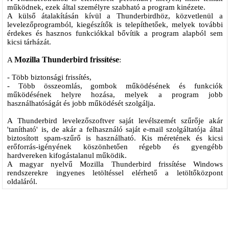
működnek, ezek által személyre szabható a program kinézete.
A külső átalakításán kívül a Thunderbirdhöz, közvetlenül a
levelezőprogramból, kiegészítők is telepíthetőek, melyek további
érdekes és hasznos funkciókkal bővítik a program alapból sem
kicsi tárházát.
Mozilla Thunderbird frissítése
A
:
- Több biztonsági frissítés,
- Több összeomlás, gombok működésének és funkciók
működésének helyre hozása, melyek a program jobb
használhatóságát és jobb működését szolgálja.
A Thunderbird levelezőszoftver saját levélszemét szűrője akár
'tanítható' is, de akár a felhasználó saját e-mail szolgáltatója által
biztosított spam-szűrő is használható. Kis méretének és kicsi
erőforrás-igényének köszönhetően régebb és gyengébb
hardvereken kifogástalanul működik.
A magyar nyelvű Mozilla Thunderbird frissítése Windows
rendszerekre ingyenes letöltéssel elérhető a letöltőközpont
oldaláról.