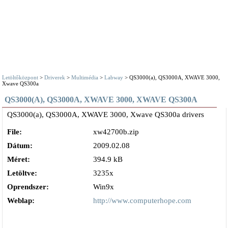
Letöltőközpont
>
Driverek
>
Multimédia
>
Labway
> QS3000(a), QS3000A, XWAVE 3000,
Xwave QS300a
QS3000(A), QS3000A, XWAVE 3000, XWAVE QS300A
QS3000(a), QS3000A, XWAVE 3000, Xwave QS300a drivers
File:
xw42700b.zip
Dátum:
2009.02.08
Méret:
394.9 kB
Letöltve:
3235x
Oprendszer:
Win9x
Weblap:
http://www.computerhope.com