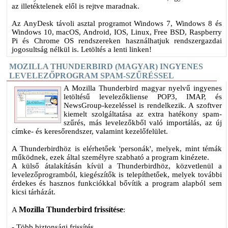
az illetéktelenek elől is rejtve maradnak.
Az AnyDesk távoli asztal programot Windows 7, Windows 8 és
Windows 10, macOS, Android, IOS, Linux, Free BSD, Raspberry
Pi és Chrome OS rendszereken használhatjuk rendszergazdai
jogosultság nélkül is. Letöltés a lenti linken!
MOZILLA THUNDERBIRD (MAGYAR) INGYENES
LEVELEZŐPROGRAM SPAM-SZŰRÉSSEL
A Mozilla Thunderbird magyar nyelvű ingyenes
letöltésű levelezőkliense POP3, IMAP, és
NewsGroup-kezeléssel is rendelkezik. A szoftver
kiemelt szolgáltatása az extra hatékony spam-
szűrés, más levelezőkből való importálás, az új
címke- és keresőrendszer, valamint kezelőfelület.
A Thunderbirdhöz is elérhetőek 'personák', melyek, mint témák
működnek, ezek által személyre szabható a program kinézete.
A külső átalakításán kívül a Thunderbirdhöz, közvetlenül a
levelezőprogramból, kiegészítők is telepíthetőek, melyek további
érdekes és hasznos funkciókkal bővítik a program alapból sem
kicsi tárházát.
Mozilla Thunderbird frissítése
A
:
- Több biztonsági frissítés,