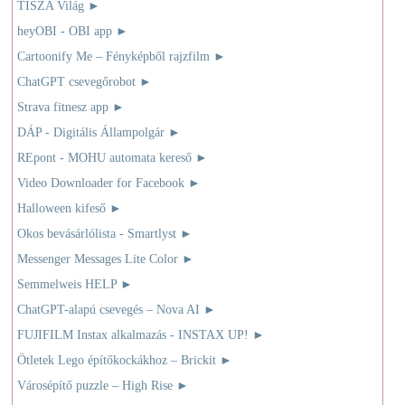
TISZA Világ
►
heyOBI - OBI app
►
Cartoonify Me – Fényképből rajzfilm
►
ChatGPT csevegőrobot
►
Strava fitnesz app
►
DÁP - Digitális Állampolgár
►
REpont - MOHU automata kereső
►
Video Downloader for Facebook
►
Halloween kifeső
►
Okos bevásárlólista - Smartlyst
►
Messenger Messages Lite Color
►
Semmelweis HELP
►
ChatGPT-alapú csevegés – Nova AI
►
FUJIFILM Instax alkalmazás - INSTAX UP!
►
Ötletek Lego építőkockákhoz – Brickit
►
Városépítő puzzle – High Rise
►