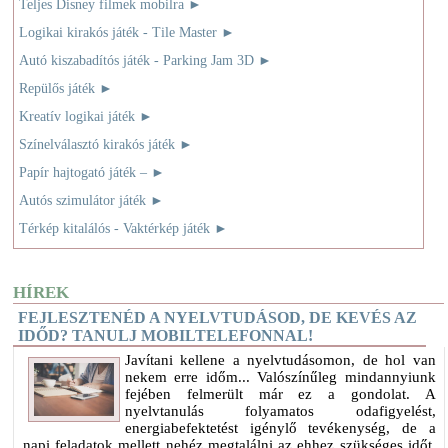
Teljes Disney filmek mobilra
►
Logikai kirakós játék - Tile Master
►
Autó kiszabadítós játék - Parking Jam 3D
►
Repülős játék
►
Kreatív logikai játék
►
Színelválasztó kirakós játék
►
Papír hajtogató játék –
►
Autós szimulátor játék
►
Térkép kitalálós - Vaktérkép játék
►
HÍREK
FEJLESZTENÉD A NYELVTUDÁSOD, DE KEVÉS AZ
IDŐD? TANULJ MOBILTELEFONNAL!
Javítani kellene a nyelvtudásomon, de hol van
nekem erre időm... Valószínűleg mindannyiunk
fejében felmerült már ez a gondolat. A
nyelvtanulás folyamatos odafigyelést,
energiabefektetést igénylő tevékenység, de a
napi feladatok mellett nehéz megtalálni az ehhez szükséges időt.