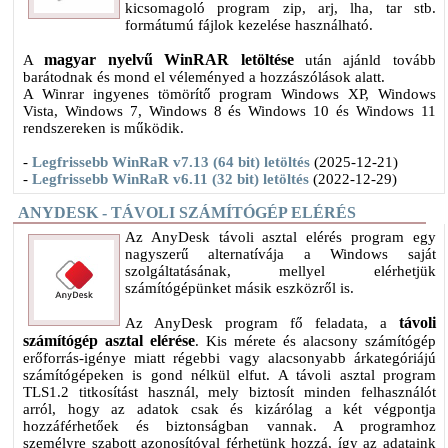
kicsomagoló program zip, arj, lha, tar stb.
formátumú fájlok kezelése használható.
magyar nyelvű WinRAR letöltése
A
után ajánld tovább
barátodnak és mond el véleményed a hozzászólások alatt.
A Winrar ingyenes tömörítő program Windows XP, Windows
Vista, Windows 7, Windows 8 és Windows 10 és Windows 11
rendszereken is működik.
-
Legfrissebb WinRaR v7.13 (64 bit) letöltés
(2025-12-21)
-
Legfrissebb WinRaR v6.11 (32 bit) letöltés
(2022-12-29)
ANYDESK - TÁVOLI SZÁMÍTÓGÉP ELÉRÉS
​Az AnyDesk távoli asztal elérés program egy
nagyszerű alternatívája a Windows saját
szolgáltatásának, mellyel elérhetjük
számítógépünket másik eszközről is.
távoli
Az AnyDesk program fő feladata, a
számítógép asztal elérése
. Kis mérete és alacsony számítógép
erőforrás-igénye miatt régebbi vagy alacsonyabb árkategóriájú
számítógépeken is gond nélkül elfut. A távoli asztal program
TLS1.2 titkosítást használ, mely biztosít minden felhasználót
arról, hogy az adatok csak és kizárólag a két végpontja
hozzáférhetőek és biztonságban vannak. A programhoz
személyre szabott azonosítóval férhetünk hozzá, így az adataink