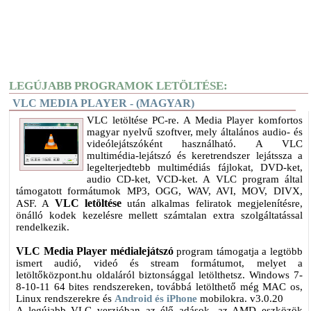
LEGÚJABB PROGRAMOK LETÖLTÉSE:
VLC MEDIA PLAYER - (MAGYAR)
VLC letöltése PC-re. A Media Player komfortos
magyar nyelvű szoftver, mely általános audio- és
videólejátszóként használható. A VLC
multimédia-lejátszó és keretrendszer lejátssza a
legelterjedtebb multimédiás fájlokat, DVD-ket,
audio CD-ket, VCD-ket. A VLC program által
támogatott formátumok MP3, OGG, WAV, AVI, MOV, DIVX,
VLC letöltése
ASF. A
után alkalmas feliratok megjelenítésre,
önálló kodek kezelésre mellett számtalan extra szolgáltatással
rendelkezik.
VLC Media Player médialejátszó
program támogatja a legtöbb
ismert audió, videó és stream formátumot, melyet a
letöltőközpont.hu oldaláról biztonsággal letölthetsz. Windows 7-
8-10-11 64 bites rendszereken, továbbá letölthető még MAC os,
Linux rendszerekre és
Android és iPhone
mobilokra. v3.0.20
A legújabb VLC verzióban az élő adások, az AMD eszközök