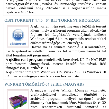
hardvergyorsításának javítása és biztonsági frissítések kaptak
helyet. Valószínű hogy 2026-ban is a legnépszerűbb média
lejátszó a VLC lesz.
QBITTORRENT 4.4.5 - 64 BIT TORRENT PROGRAM
A qBittorrent népszerű, ingyenes letöltésű torrent
kliens, mely a uTorrent program alternatívájaként
fogható fel. Legfrissebb verziójának letöltése
Windows alapú 64 bites operációs rendszerekkel
ellátott számítógépekre lehetséges.
Használata és felülete hasonló a uTorrentéhez,
bár telepítésekor véletlenül sem rak fel semmilyen harmadik fél
által forgalmazott programot.
qBittorrent program
A
rendelkezik keresővel, UPnP / NAT-PMP
port forward támogatással, torrent készítő funkcióval, RSS
támogatással, IP szűréssel is.
A qBittorrent program Windows XP / Vista / 7 / 8 és Windows 10
64 bites számítógépes rendszereken használható.
WINRAR TÖMÖRÍTŐ 64-32 BIT (MAGYAR)
A magyar nyelvű WinRar könnyen kezelhető,
grafikusfelülettel rendelkező tömörítő és
archiváló program, mellyel rar-típusú archív
állományokat hozhatunk létre. Windows 64 és 32
bites rendszereken futtatható tömörítő és