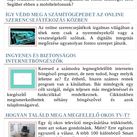
Segíthet ebben a mobiltelefonunk?
ÍGY VÉDD MEG A SZÁMÍTÓGÉPEDET AZ ONLINE
SZERENCSEJÁTÉKOZÁS KÖZBEN
Az online szerencsejátékok izgalmas világában a
tétek nem csak a nyereményekről vagy a
veszteségekről szólnak. A digitális integritás
megőrzése ugyanolyan fontos szerepet játszik.
INGYENES ÉS BIZTONSÁGOS
INTERNETBÖNGÉSZŐK
Keresed a számodra legmegfelelőbb internetes
böngésző programot, de nem tudod, hogy melyik
lehetne az? Ez érthető, hiszen számos remek
program van a kínálatban. Bár mindegyik egy
célt szolgál, mégis teljesen más megjelenéssel és
kiegészítő funkciókkal rendelkeznek. Cikkünkben
megismerkedhettek néhány böngészővel és azok
tulajdonságaival.
HOGYAN TALÁLD MEG A MEGFELELŐ OKOS TV-T?
Egy új okos televízió megvásárlása trükkösebb,
mint azt sokan gondolnánk. Miért? Erre egészen
egyszerű a válasz. A több 100 különböző Smart