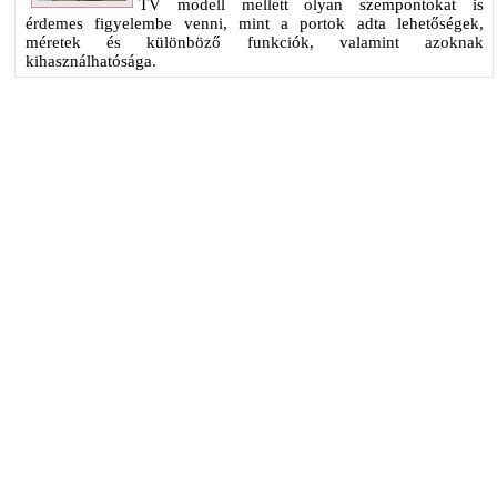
TV modell mellett olyan szempontokat is
érdemes figyelembe venni, mint a portok adta lehetőségek,
méretek és különböző funkciók, valamint azoknak
kihasználhatósága.