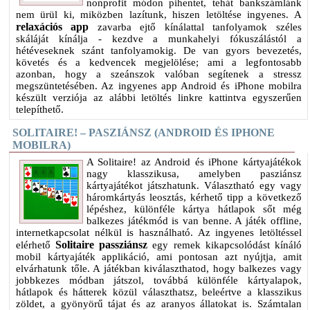
nonprofit módon pihentet, tehát bankszámlánk
nem ürül ki, miközben lazítunk, hiszen letöltése ingyenes. A
relaxációs app
zavarba ejtő kínálattal tanfolyamok széles
skáláját kínálja - kezdve a munkahelyi fókuszálástól a
hétéveseknek szánt tanfolyamokig. De van gyors bevezetés,
követés és a kedvencek megjelölése; ami a legfontosabb
azonban, hogy a szeánszok valóban segítenek a stressz
megszüntetésében. Az ingyenes app Android és iPhone mobilra
készült verziója az alábbi letöltés linkre kattintva egyszerűen
telepíthető.
SOLITAIRE! – PASZIÁNSZ (ANDROID ÉS IPHONE
MOBILRA)
A Solitaire! az Android és iPhone kártyajátékok
nagy klasszikusa, amelyben pasziánsz
kártyajátékot játszhatunk. Választható egy vagy
háromkártyás leosztás, kérhető tipp a következő
lépéshez, különféle kártya hátlapok sőt még
balkezes játékmód is van benne. A játék offline,
internetkapcsolat nélkül is használható. Az ingyenes letöltéssel
Solitaire passziánsz
elérhető
egy remek kikapcsolódást kínáló
mobil kártyajáték applikáció, ami pontosan azt nyújtja, amit
elvárhatunk tőle. A játékban kiválaszthatod, hogy balkezes vagy
jobbkezes módban játszol, továbbá különféle kártyalapok,
hátlapok és hátterek közül választhatsz, beleértve a klasszikus
zöldet, a gyönyörű tájat és az aranyos állatokat is. Számtalan