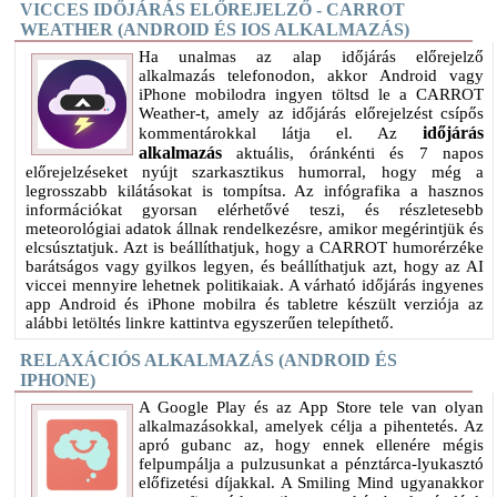
VICCES IDŐJÁRÁS ELŐREJELZŐ - CARROT
WEATHER (ANDROID ÉS IOS ALKALMAZÁS)
Ha unalmas az alap időjárás előrejelző
alkalmazás telefonodon, akkor Android vagy
iPhone mobilodra ingyen töltsd le a CARROT
Weather-t, amely az időjárás előrejelzést csípős
időjárás
kommentárokkal látja el. Az
alkalmazás
aktuális, óránkénti és 7 napos
előrejelzéseket nyújt szarkasztikus humorral, hogy még a
legrosszabb kilátásokat is tompítsa. Az infógrafika a hasznos
információkat gyorsan elérhetővé teszi, és részletesebb
meteorológiai adatok állnak rendelkezésre, amikor megérintjük és
elcsúsztatjuk. Azt is beállíthatjuk, hogy a CARROT humorérzéke
barátságos vagy gyilkos legyen, és beállíthatjuk azt, hogy az AI
viccei mennyire lehetnek politikaiak. A várható időjárás ingyenes
app Android és iPhone mobilra és tabletre készült verziója az
alábbi letöltés linkre kattintva egyszerűen telepíthető.
RELAXÁCIÓS ALKALMAZÁS (ANDROID ÉS
IPHONE)
A Google Play és az App Store tele van olyan
alkalmazásokkal, amelyek célja a pihentetés. Az
apró gubanc az, hogy ennek ellenére mégis
felpumpálja a pulzusunkat a pénztárca-lyukasztó
előfizetési díjakkal. A Smiling Mind ugyanakkor