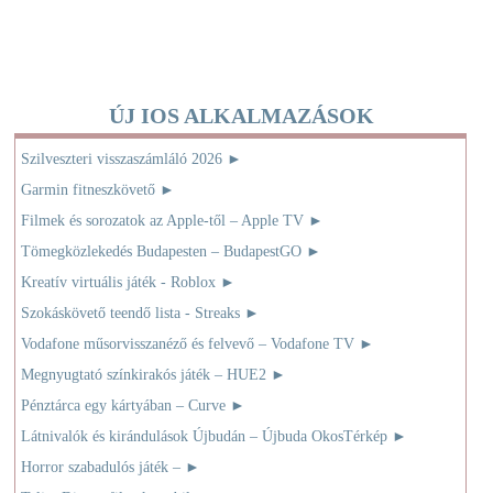
ÚJ IOS ALKALMAZÁSOK
Szilveszteri visszaszámláló 2026
►
Garmin fitneszkövető
►
Filmek és sorozatok az Apple-től – Apple TV
►
Tömegközlekedés Budapesten – BudapestGO
►
Kreatív virtuális játék - Roblox
►
Szokáskövető teendő lista - Streaks
►
Vodafone műsorvisszanéző és felvevő – Vodafone TV
►
Megnyugtató színkirakós játék – HUE2
►
Pénztárca egy kártyában – Curve
►
Látnivalók és kirándulások Újbudán – Újbuda OkosTérkép
►
Horror szabadulós játék –
►