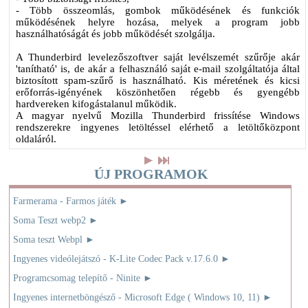
- Több összeomlás, gombok működésének és funkciók
működésének helyre hozása, melyek a program jobb
használhatóságát és jobb működését szolgálja.
A Thunderbird levelezőszoftver saját levélszemét szűrője akár
'tanítható' is, de akár a felhasználó saját e-mail szolgáltatója által
biztosított spam-szűrő is használható. Kis méretének és kicsi
erőforrás-igényének köszönhetően régebb és gyengébb
hardvereken kifogástalanul működik.
A magyar nyelvű Mozilla Thunderbird frissítése Windows
rendszerekre ingyenes letöltéssel elérhető a letöltőközpont
oldaláról.
ÚJ PROGRAMOK
Farmerama - Farmos játék ►
Soma Teszt webp2 ►
Soma teszt Webpl ►
Ingyenes videólejátszó - K-Lite Codec Pack v.17.6.0 ►
Programcsomag telepítő - Ninite ►
Ingyenes internetböngésző - Microsoft Edge ( Windows 10, 11) ►