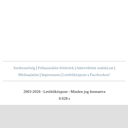
Szerkesztőség
|
Felhasználási feltételek
|
Adatvédelmi szabályzat
|
Médiaajánlat
|
Impresszum
|
Letöltőközpont a Facebookon!
2003-2026 - Letöltőközpont - Minden jog fenntartva
0.028 s