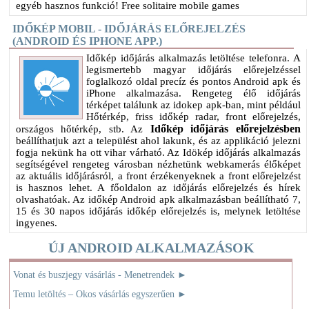
egyéb hasznos funkció! Free solitaire mobile games
IDŐKÉP MOBIL - IDŐJÁRÁS ELŐREJELZÉS
(ANDROID ÉS IPHONE APP.)
Időkép időjárás alkalmazás letöltése telefonra. A
legismertebb magyar időjárás előrejelzéssel
foglalkozó oldal precíz és pontos Android apk és
iPhone alkalmazása. Rengeteg élő időjárás
térképet találunk az idokep apk-ban, mint például
Hőtérkép, friss időkép radar, front előrejelzés,
Időkép időjárás előrejelzésben
országos hőtérkép, stb. Az
beállíthatjuk azt a települést ahol lakunk, és az applikáció jelezni
fogja nekünk ha ott vihar várható. Az Idökép időjárás alkalmazás
segítségével rengeteg városban nézhetünk webkamerás élőképet
az aktuális időjárásról, a front érzékenyeknek a front előrejelzést
is hasznos lehet. A főoldalon az időjárás előrejelzés és hírek
olvashatóak. Az időkép Android apk alkalmazásban beállítható 7,
15 és 30 napos időjárás időkép előrejelzés is, melynek letöltése
ingyenes.
ÚJ ANDROID ALKALMAZÁSOK
Vonat és buszjegy vásárlás - Menetrendek
►
Temu letöltés – Okos vásárlás egyszerűen
►