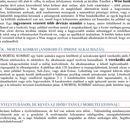
Wise ban
lás, mennyi idő alatt ér célba, és milyen árfolyamon történik az átváltás. Emellett a
számlán lévő pénzt közvetlenül lehet költeni akár online, akár bolti vásárláskor – több pénz
ssal. Összességében a Wise egy korszerű és megbízható alternatívát kínál a hagyomán
emben, különösen azoknak, akik rendszeresen mozognak a nemzetközi pénzügyi térben, vagy 
tláthatóbb megoldást keresnek a pénzügyeik intézésére. A Wise büszkélkedhet az egyik legolcs
 ha külföldi utalásokról van szó, ennél fogva kifejezetten ajánlatos ezt használni, ha például eg
ingyenesen vezetett több devizás számlát
énzt. Egy
is kapsz, amire feltöltheted és tá
lhatod ezt a funkciót, hogy például euróban tartod a megtakarításod, így a forint esetleges gyen
Wise olcsó deviza átváltási rátáján kívül még a leggyorsabb utalási sebességgel is rendelke
ak nézd meg a véleményeket Facebook-on, vagy az applikáció áruházban. A letöltés linkre katti
 verziótól töltsd le ingyen a Wise magyar nyelven is használható alkalmazást és élvezd, hogy 
z utalásaidból.
K - MORTAL KOMBAT (ANDROID ÉS IPHONE ALKALMAZÁS)
A MORTAL KOMBAT egy bárki számára ingyen letölthető jó szórakozást ígérő verekedős játék 
verekedős ak
iPhone telefonokra és tabletekre. Az alkalmazás angol nyelven használható. A
remek kikapcsolódást kínál a műfaj kedvelőinek. Az alkalmazásban a lehető legbrutálisab
végezgetjük ki ellenségeinket. A játékban akár 130 karaktert is összegyűjthetünk, köztük olyan v
is, mint például Scorpion, Sub-Zero, vagy akár Ermac. Lehetőség van rengeted kihívás teljesí
amelyek az igazán kezdő játékosoktól a halálosan profikig remek szórakozást nyújt. Létrehozh
csapatodat is, hogy rendkívül izgalmas 3 v 3 küzdelmekbe küldd őket tapasztalatért, új 
támadásokért vagy erős fegyverekért. A karaktereket ráadásul a saját igényeid szerint testre is 
így a te ízlésedre tervezett küzdelmeket játssz. A MORTAL KOMBAT telefonos játék letöltése ing
 NYELVTUDÁSOD, DE KEVÉS AZ IDŐD? TANULJ MOBILTELEFONNAL!
Javítani kellene a nyelvtudásomon, de hol van nekem erre időm... Valószínűleg mindannyiu
felmerült már ez a gondolat. A nyelvtanulás folyamatos odafigyelést, energiabefektetés
tevékenység, de a napi feladatok mellett nehéz megtalálni az ehhez szükséges időt. Segíth
mobiltelefonunk?