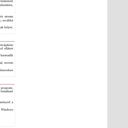
ormátumok
lenítésre,
és stream
n, továbbá
ak helyet.
tívájaként
l ellátott
n harmadik
l, torrent
ndszereken
ó program,
futtatható
eményed a
s Windows