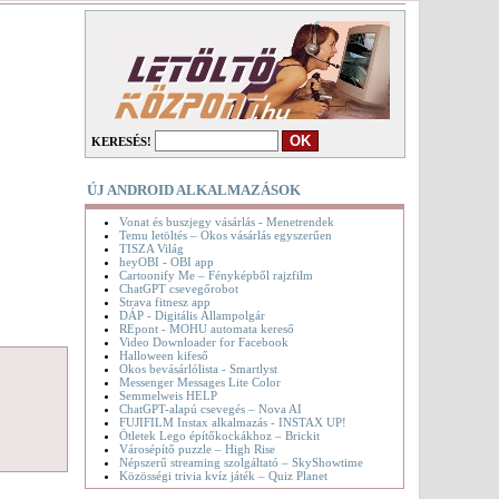
KERESÉS!
ÚJ ANDROID ALKALMAZÁSOK
Vonat és buszjegy vásárlás - Menetrendek
Temu letöltés – Okos vásárlás egyszerűen
TISZA Világ
heyOBI - OBI app
Cartoonify Me – Fényképből rajzfilm
ChatGPT csevegőrobot
Strava fitnesz app
DÁP - Digitális Állampolgár
REpont - MOHU automata kereső
Video Downloader for Facebook
Halloween kifeső
Okos bevásárlólista - Smartlyst
Messenger Messages Lite Color
Semmelweis HELP
ChatGPT-alapú csevegés – Nova AI
FUJIFILM Instax alkalmazás - INSTAX UP!
Ötletek Lego építőkockákhoz – Brickit
Városépítő puzzle – High Rise
Népszerű streaming szolgáltató – SkyShowtime
Közösségi trivia kvíz játék – Quiz Planet