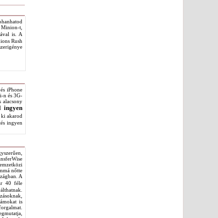
rohanhatod
 Minion-t,
ával is. A
nions Rush
szerigénye
 és iPhone
i-n és 3G-
s alacsony
l ingyen
 ki akarod
tés ingyen
gyszerűen,
ansferWise
nemzetközi
rmmá nőtte
szágban. A
ár 40 féle
álthatnak.
ozásoknak,
zámokat is
forgalmat.
egmutatja,