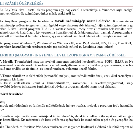
LI SZÁMÍTÓGÉP ELÉRÉS
​Az AnyDesk távoli asztal elérés program egy nagyszerű alternatívája a Windows saját szolgál
mellyel elérhetjük számítógépünket másik eszközről is.
távoli számítógép asztal elérése
Az AnyDesk program fő feladata, a
. Kis mérete é
számítógép erőforrás-igénye miatt régebbi vagy alacsonyabb árkategóriájú számítógépeken is g
elfut. A távoli asztal program TLS1.2 titkosítást használ, mely biztosít minden felhasználót arró
adatok csak és kizárólag a két végpontja hozzáférhetőek és biztonságban vannak. A programhoz
szabott azonosítóval férhetünk hozzá, így az adataink az illetéktelenek elől is rejtve maradnak.
ztal programot Windows 7, Windows 8 és Windows 10, macOS, Android, IOS, Linux, Free BSD,
ereken használhatjuk rendszergazdai jogosultság nélkül is. Letöltés a lenti linken!
ERBIRD (MAGYAR) INGYENES LEVELEZŐPROGRAM SPAM-SZŰRÉSSEL
A Mozilla Thunderbird magyar nyelvű ingyenes letöltésű levelezőkliense POP3, IMAP, és N
kezeléssel is rendelkezik. A szoftver kiemelt szolgáltatása az extra hatékony spam-szűrés, más le
való importálás, az új címke- és keresőrendszer, valamint kezelőfelület.
A Thunderbirdhöz is elérhetőek 'personák', melyek, mint témák működnek, ezek által személyre 
program kinézete.
A külső átalakításán kívül a Thunderbirdhöz, közvetlenül a levelezőprogramból, kiegé
további érdekes és hasznos funkciókkal bővítik a program alapból sem kicsi tárházát.
ird frissítése
:
ítés,
ombok működésének és funkciók működésének helyre hozása, melyek a program jobb használha
lja.
szoftver saját levélszemét szűrője akár 'tanítható' is, de akár a felhasználó saját e-mail szolgált
ő is használható. Kis méretének és kicsi erőforrás-igényének köszönhetően régebb és gyengébb h
k.
a Thunderbird frissítése Windows rendszerekre ingyenes letöltéssel elérhető a letöltőközpont ol