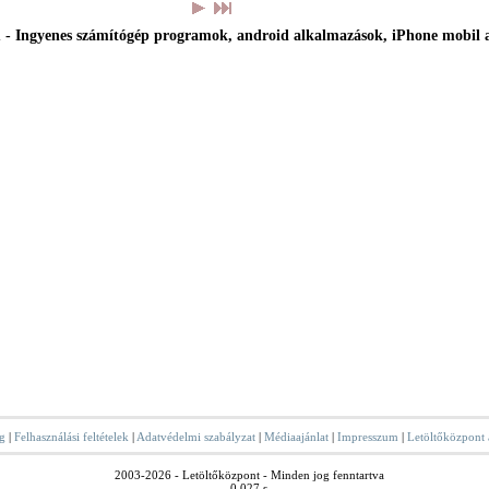
 - Ingyenes számítógép programok, android alkalmazások, iPhone mobil 
g
|
Felhasználási feltételek
|
Adatvédelmi szabályzat
|
Médiaajánlat
|
Impresszum
|
Letöltőközpont
2003-2026 - Letöltőközpont - Minden jog fenntartva
0.027 s