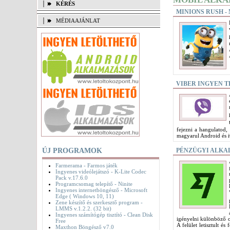
KÉRÉS
MINIONS RUSH -
MÉDIAAJÁNLAT
VIBER INGYEN T
fejezni a hangulatod, 
magyarul Android és 
ÚJ PROGRAMOK
PÉNZÜGYI ALKAL
Farmerama - Farmos játék
Ingyenes videólejátszó - K-Lite Codec
Pack v.17.6.0
Programcsomag telepítő - Ninite
Ingyenes internetböngésző - Microsoft
Edge ( Windows 10, 11)
Zene készítő és szerkesztő program -
LMMS v.1.2.2. (32 bit)
Ingyenes számítógép tisztító - Clean Disk
igényelni különböző o
Free
A felület letisztult é
Maxthon Böngésző v7.0