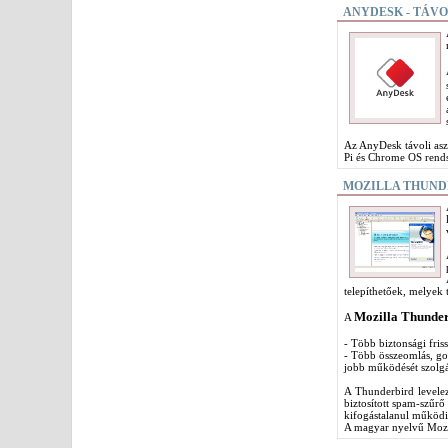
ANYDESK - TÁVO
Az AnyDesk távoli as
Pi és Chrome OS rendsz
MOZILLA THUND
telepíthetőek, melyek 
Mozilla Thunderb
A
- Több biztonsági friss
- Több összeomlás, g
jobb működését szolgá
A Thunderbird levelező
biztosított spam-szűr
kifogástalanul működi
A magyar nyelvű Mozill