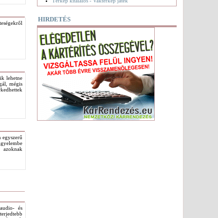
Térkép kitalálós - Vaktérkép játék
HIRDETÉS
teségekről
ik lehetne
gál, mégis
kedhettek
n egyszerű
igyelembe
 azoknak
audio- és
terjedtebb