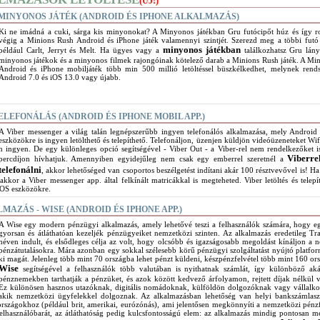
(ÚJ!)
 MINYONOS JÁTÉK (ANDROID ÉS IPHONE ALKALMAZÁS)
Ki ne imádná a cuki, sárga kis minyonokat? A Minyonos játékban Gru futócipőt húz és így 
végig a Minions Rush Android és iPhone játék valamennyi szintjét. Szerezd meg a többi futó
minyonos játékban
például Carlt, Jerryt és Melt. Ha ügyes vagy a
találkozhatsz Gru lány
minyonos játékok és a minyonos filmek rajongóinak kötelező darab a Minions Rush játék. A Mi
Android és iPhone mobiljáték több min 500 millió letöltéssel büszkélkedhet, melynek rend
Android 7.0 és iOS 13.0 vagy újabb.
ELEFONÁLÁS (ANDROID ÉS IPHONE MOBIL APP.)
A Viber messenger a világ talán legnépszerűbb ingyen telefonálós alkalmazása, mely Android
eszközökre is ingyen letölthető és telepíthető. Telefonáljon, üzenjen küldjön videóüzeneteket Wif
n ingyen. De egy különleges opció segítségével - Viber Out - a Viber-rel nem rendelkezőket i
Viberre
percdíjon hívhatjuk. Amennyiben egyidejűleg nem csak egy emberrel szeretnél a
telefonálni
, akkor lehetőséged van csoportos beszélgetést indítani akár 100 résztvevővel is! Ha
akkor a Viber messenger app. által felkínált matricákkal is megteheted. Viber letöltés és telepí
iOS eszközökre.
MAZÁS - WISE (ANDROID ÉS IPHONE APP.)
A Wise egy modern pénzügyi alkalmazás, amely lehetővé teszi a felhasználók számára, hogy e
gyorsan és átláthatóan kezeljék pénzügyeiket nemzetközi szinten. Az alkalmazás eredetileg Tr
néven indult, és elsődleges célja az volt, hogy olcsóbb és igazságosabb megoldást kínáljon a 
pénzátutalásokra. Mára azonban egy sokkal szélesebb körű pénzügyi szolgáltatást nyújtó platfo
ki magát. Jelenleg több mint 70 országba lehet pénzt küldeni, készpénzfelvétel több mint 160 or
Wise
segítségével a felhasználók több valutában is nyithatnak számlát, így különböző ak
pénznemekben tarthatják a pénzüket, és azok között kedvező árfolyamon, rejtett díjak nélkül v
Ez különösen hasznos utazóknak, digitális nomádoknak, külföldön dolgozóknak vagy vállalk
akik nemzetközi ügyfelekkel dolgoznak. Az alkalmazásban lehetőség van helyi bankszámlas
rszágokhoz (például brit, amerikai, eurózónás), ami jelentősen megkönnyíti a nemzetközi pénz
s felhasználóbarát, az átláthatóság pedig kulcsfontosságú elem: az alkalmazás mindig pontosan m