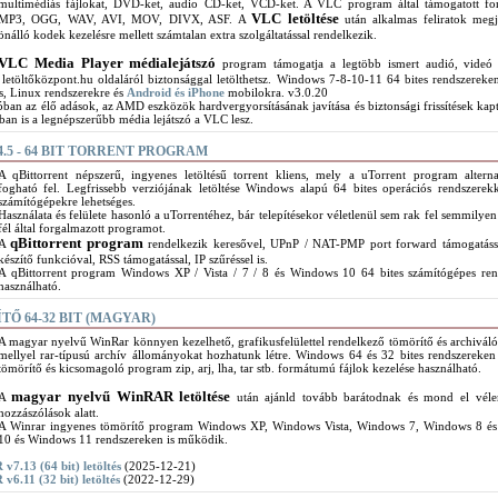
multimédiás fájlokat, DVD-ket, audio CD-ket, VCD-ket. A VLC program által támogatott f
VLC letöltése
MP3, OGG, WAV, AVI, MOV, DIVX, ASF. A
után alkalmas feliratok megje
önálló kodek kezelésre mellett számtalan extra szolgáltatással rendelkezik.
VLC Media Player médialejátszó
program támogatja a legtöbb ismert audió, videó 
letöltőközpont.hu oldaláról biztonsággal letölthetsz. Windows 7-8-10-11 64 bites rendszereke
, Linux rendszerekre és
Android és iPhone
mobilokra. v3.0.20
ban az élő adások, az AMD eszközök hardvergyorsításának javítása és biztonsági frissítések kapt
an is a legnépszerűbb média lejátszó a VLC lesz.
.5 - 64 BIT TORRENT PROGRAM
A qBittorrent népszerű, ingyenes letöltésű torrent kliens, mely a uTorrent program alterna
fogható fel. Legfrissebb verziójának letöltése Windows alapú 64 bites operációs rendszerekke
számítógépekre lehetséges.
Használata és felülete hasonló a uTorrentéhez, bár telepítésekor véletlenül sem rak fel semmilye
fél által forgalmazott programot.
qBittorrent program
A
rendelkezik keresővel, UPnP / NAT-PMP port forward támogatássa
készítő funkcióval, RSS támogatással, IP szűréssel is.
A qBittorrent program Windows XP / Vista / 7 / 8 és Windows 10 64 bites számítógépes re
használható.
Ő 64-32 BIT (MAGYAR)
A magyar nyelvű WinRar könnyen kezelhető, grafikusfelülettel rendelkező tömörítő és archivál
mellyel rar-típusú archív állományokat hozhatunk létre. Windows 64 és 32 bites rendszereken 
tömörítő és kicsomagoló program zip, arj, lha, tar stb. formátumú fájlok kezelése használható.
magyar nyelvű WinRAR letöltése
A
után ajánld tovább barátodnak és mond el vél
hozzászólások alatt.
A Winrar ingyenes tömörítő program Windows XP, Windows Vista, Windows 7, Windows 8 é
10 és Windows 11 rendszereken is működik.
v7.13 (64 bit) letöltés
(2025-12-21)
v6.11 (32 bit) letöltés
(2022-12-29)