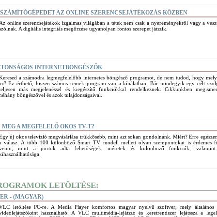
A SZÁMÍTÓGÉPEDET AZ ONLINE SZERENCSEJÁTÉKOZÁS KÖZBEN
Az online szerencsejátékok izgalmas világában a tétek nem csak a nyereményekről vagy a vesz
szólnak. A digitális integritás megőrzése ugyanolyan fontos szerepet játszik.
IZTONSÁGOS INTERNETBÖNGÉSZŐK
Keresed a számodra legmegfelelőbb internetes böngésző programot, de nem tudod, hogy mely
az? Ez érthető, hiszen számos remek program van a kínálatban. Bár mindegyik egy célt szol
teljesen más megjelenéssel és kiegészítő funkciókkal rendelkeznek. Cikkünkben megismer
néhány böngészővel és azok tulajdonságaival.
MEG A MEGFELELŐ OKOS TV-T?
Egy új okos televízió megvásárlása trükkösebb, mint azt sokan gondolnánk. Miért? Erre egésze
a válasz. A több 100 különböző Smart TV modell mellett olyan szempontokat is érdemes f
venni, mint a portok adta lehetőségek, méretek és különböző funkciók, valamint
kihasználhatósága.
ROGRAMOK LETÖLTÉSE:
ER - (MAGYAR)
VLC letöltése PC-re. A Media Player komfortos magyar nyelvű szoftver, mely általános 
videólejátszóként használható. A VLC multimédia-lejátszó és keretrendszer lejátssza a legel