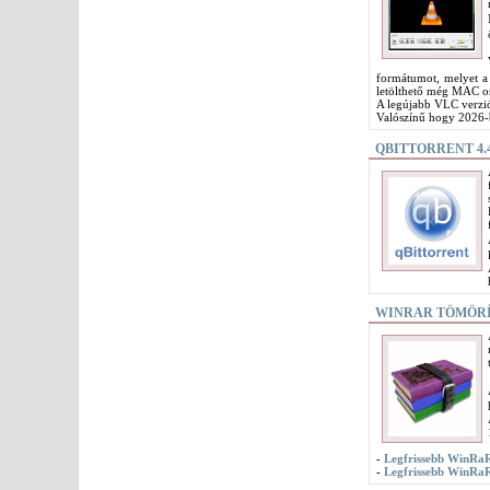
formátumot, melyet a 
letölthető még MAC os
A legújabb VLC verzió
Valószínű hogy 2026-b
QBITTORRENT 4.4
WINRAR TÖMÖRÍT
-
Legfrissebb WinRaR 
-
Legfrissebb WinRaR 