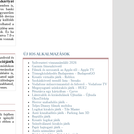
kkártyát
nemben is,
yos banki
egyszerűen
óbb deviza
y külföldi
rolhatod a
gülése sem
zik. És ha
ntva 7.0-s
nem vonnak
ÚJ IOS ALKALMAZÁSOK
Android és
ciójáték
Szilveszteri visszaszámláló 2026
b módokon
Garmin fitneszkövető
eteránokat
Filmek és sorozatok az Apple-től – Apple TV
tésére is,
Tömegközlekedés Budapesten – BudapestGO
atod saját
Kreatív virtuális játék - Roblox
különleges
Szokáskövető teendő lista - Streaks
szabhatod,
Vodafone műsorvisszanéző és felvevő – Vodafone TV
yenes.
Megnyugtató színkirakós játék – HUE2
Pénztárca egy kártyában – Curve
Látnivalók és kirándulások Újbudán – Újbuda
OkosTérkép
Horror szabadulós játék –
Teljes Disney filmek mobilra
Logikai kirakós játék - Tile Master
Autó kiszabadítós játék - Parking Jam 3D
nk fejében
Repülős játék
t igénylő
Kreatív logikai játék
et ebben a
Színelválasztó kirakós játék
Papír hajtogató játék –
Autós szimulátor játék