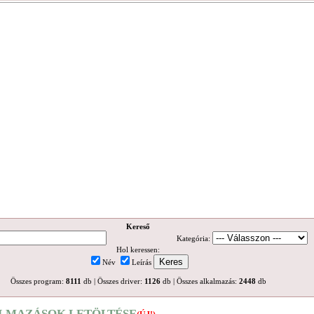
Kereső
Kategória:
Hol keressen:
Név
Leírás
Összes program:
8111
db | Összes driver:
1126
db | Összes alkalmazás:
2448
db
LMAZÁSOK LETÖLTÉSE