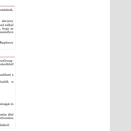
tatásának,
s alacsony
ond nélkül
l, hogy az
 személyre
 Raspberry
ewsGroup-
velezőkből
szabható a
szítők is
tóságát és
atója által
ardvereken
daláról.