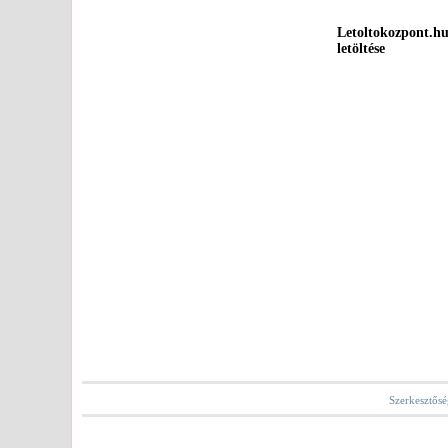
Letoltokozpont.hu
letöltése
Szerkesztősé