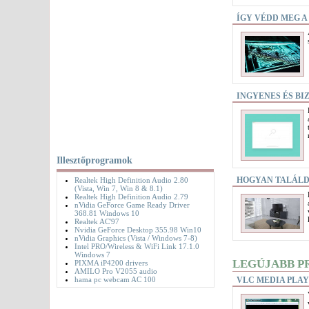
ÍGY VÉDD MEG 
INGYENES ÉS B
Illesztőprogramok
HOGYAN TALÁLD 
Realtek High Definition Audio 2.80
(Vista, Win 7, Win 8 & 8.1)
Realtek High Definition Audio 2.79
nVidia GeForce Game Ready Driver
368.81 Windows 10
Realtek AC'97
Nvidia GeForce Desktop 355.98 Win10
nVidia Graphics (Vista / Windows 7-8)
Intel PRO/Wireless & WiFi Link 17.1.0
Windows 7
LEGÚJABB P
PIXMA iP4200 drivers
AMILO Pro V2055 audio
VLC MEDIA PLAY
hama pc webcam AC 100