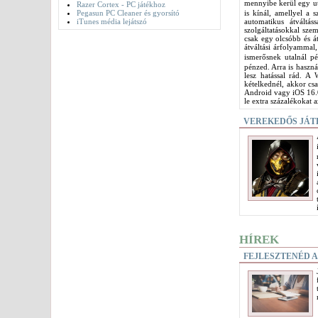
mennyibe kerül egy uta
Razer Cortex - PC játékhoz
Pegasun PC Cleaner és gyorsító
is kínál, amellyel a 
iTunes média lejátszó
automatikus átváltá
szolgáltatásokkal sz
csak egy olcsóbb és á
átváltási árfolyammal,
ismerősnek utalnál p
pénzed. Arra is haszná
lesz hatással rád. A 
kételkednél, akkor cs
Android vagy iOS 16.0
le extra százalékokat a
VEREKEDŐS JÁTÉ
HÍREK
FEJLESZTENÉD A